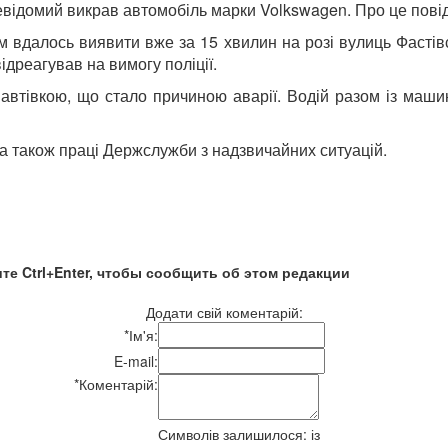
невідомий викрав автомобіль марки Volkswagen. Про це повід
 вдалось виявити вже за 15 хвилин на розі вулиць Фастівс
ідреагував на вимогу поліції.
автівкою, що стало причиною аварії. Водій разом із машино
 а також праці Держслужби з надзвичайних ситуацій.
те Ctrl+Enter, чтобы сообщить об этом редакции
Додати свій коментарій:
*
Ім'я:
E-mail:
*
Коментарій:
Символів залишилося:
із