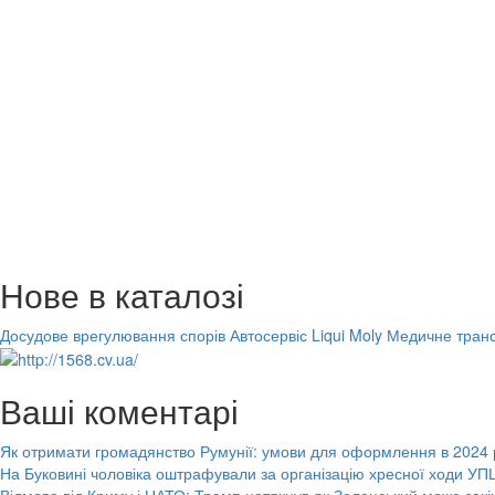
Нове в каталозі
Досудове врегулювання спорів
Автосервіс Liqui Moly
Медичне транс
Ваші коментарі
Як отримати громадянство Румунії: умови для оформлення в 2024 
На Буковині чоловіка оштрафували за організацію хресної ходи УПЦ
Відмова від Криму і НАТО: Трамп натякнув як Зеленський може закі