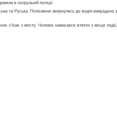
омили в патрульній поліції.
ька та Руська. Полісмени звернулись до водія-викрадача з
ю з’їхав з мосту. Чоловік намагався втекти з місця події,