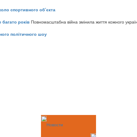
коло спортивного об’єкта
е багато років
Повномасштабна війна змінила життя кожного украї
ного політичного шоу
Новости