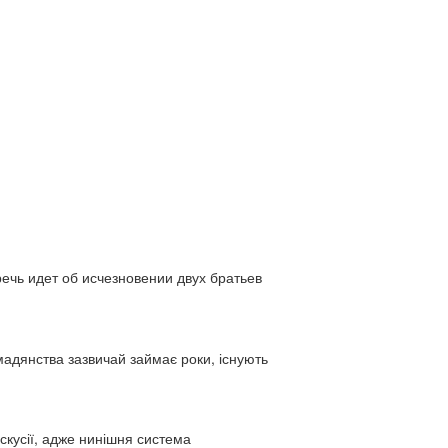
ь идет об исчезновении двух братьев
адянства зазвичай займає роки, існують
искусії, адже нинішня система