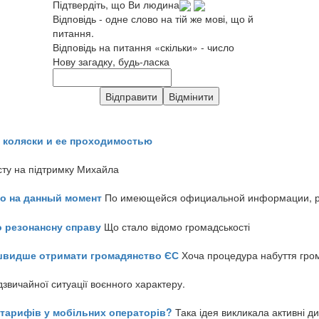
Підтвердіть, що Ви людина
Відповідь - одне слово на тій же мові, що й
питання.
Відповідь на питання «скільки» - число
Нову загадку, будь-ласка
 коляски и ее проходимостью
сту на підтримку Михайла
но на данный момент
По имеющейся официальной информации, реч
о резонансну справу
Що стало відомо громадськості
айшвидше отримати громадянство ЄС
Хоча процедура набуття гром
звичайної ситуації воєнного характеру.
ь тарифів у мобільних операторів?
Така ідея викликала активні д