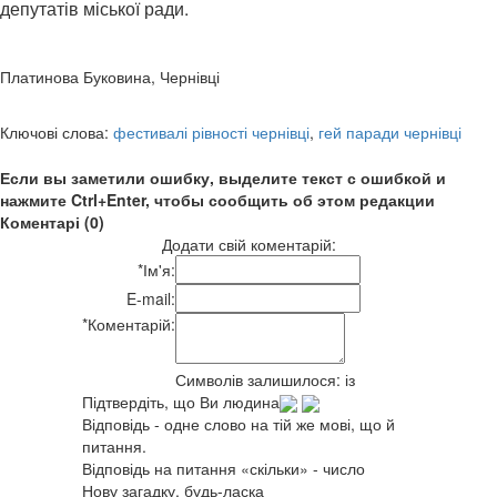
депутатів міської ради.
Платинова Буковина, Чернівці
Ключові слова:
фестивалі рівності чернівці
,
гей паради чернівці
Если вы заметили ошибку, выделите текст с ошибкой и
нажмите Ctrl+Enter, чтобы сообщить об этом редакции
Коментарі (0)
Додати свій коментарій:
*
Ім'я:
E-mail:
*
Коментарій:
Символів залишилося:
із
Підтвердіть, що Ви людина
Відповідь - одне слово на тій же мові, що й
питання.
Відповідь на питання «скільки» - число
Нову загадку, будь-ласка