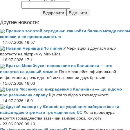
Другие новости:
Правило золотой середины: как найти баланс между весом
коляски и ее проходимостью
- 17.07.2026 16:57
Новини Чернівців 16 липня
У Чернівцях відбулася акція
протесту на підтримку Михайла
- 16.07.2026 17:11
Братья Мосейчуки: похищение из Калиновки — что
известно на данный момент
По имеющейся официальной
информации, речь идет об исчезновении двух братьев
- 15.07.2026 16:03
Брати Мосейчуки: викрадення з Калинівки — що відомо
про резонансну справу
Що стало відомо громадськості
- 14.07.2026 16:01
Другий паспорт у Європі: де українцям найпростіше та
найшвидше отримати громадянство ЄС
Хоча процедура
набуття громадянства зазвичай займає роки, існують
- 23.06.2026 09:10
Як діяти при повітряній тревозі?
Правила поведінки в умовах