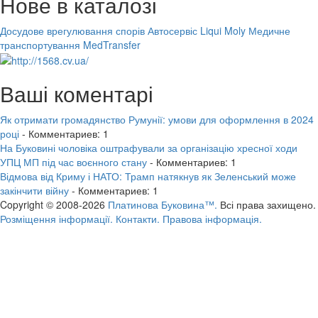
Нове в каталозі
Досудове врегулювання спорів
Автосервіс Liqui Moly
Медичне
транспортування MedTransfer
Ваші коментарі
Як отримати громадянство Румунії: умови для оформлення в 2024
році
- Комментариев: 1
На Буковині чоловіка оштрафували за організацію хресної ходи
УПЦ МП під час воєнного стану
- Комментариев: 1
Відмова від Криму і НАТО: Трамп натякнув як Зеленський може
закінчити війну
- Комментариев: 1
Copyright © 2008-2026
Платинова Буковина™.
Всі права захищено.
Розміщення інформації.
Контакти.
Правова інформація.