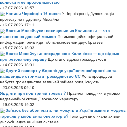
коляски и ее проходимостью
- 17.07.2026 16:57
Новини Чернівців 16 липня
У Чернівцях відбулася акція
протесту на підтримку Михайла
- 16.07.2026 17:11
Братья Мосейчуки: похищение из Калиновки — что
известно на данный момент
По имеющейся официальной
информации, речь идет об исчезновении двух братьев
- 15.07.2026 16:03
Брати Мосейчуки: викрадення з Калинівки — що відомо
про резонансну справу
Що стало відомо громадськості
- 14.07.2026 16:01
Другий паспорт у Європі: де українцям найпростіше та
найшвидше отримати громадянство ЄС
Хоча процедура
набуття громадянства зазвичай займає роки, існують
- 23.06.2026 09:10
Як діяти при повітряній тревозі?
Правила поведінки в умовах
надзвичайної ситуації воєнного характеру.
- 19.06.2026 19:02
Зв’язок без абонплати: чи можуть в Україні змінити модель
тарифів у мобільних операторів?
Така ідея викликала активні
дискусії, адже нинішня система