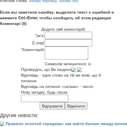
Ключові слова:
хабарі чернівці
,
хабарі чну
Если вы заметили ошибку, выделите текст с ошибкой и
нажмите Ctrl+Enter, чтобы сообщить об этом редакции
Коментарі (0)
Додати свій коментарій:
*
Ім'я:
E-mail:
*
Коментарій:
Символів залишилося:
із
Підтвердіть, що Ви людина
Відповідь - одне слово на тій же мові, що й
питання.
Відповідь на питання «скільки» - число
Нову загадку, будь-ласка
Другие новости:
Правило золотой середины: как найти баланс между весом