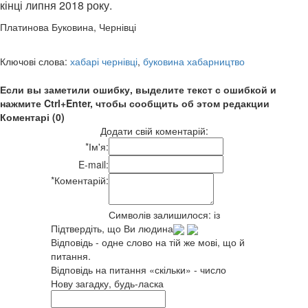
кінці липня 2018 року.
Платинова Буковина, Чернівці
Ключові слова:
хабарі чернівці
,
буковина хабарництво
Если вы заметили ошибку, выделите текст с ошибкой и
нажмите Ctrl+Enter, чтобы сообщить об этом редакции
Коментарі (0)
Додати свій коментарій:
*
Ім'я:
E-mail:
*
Коментарій:
Символів залишилося:
із
Підтвердіть, що Ви людина
Відповідь - одне слово на тій же мові, що й
питання.
Відповідь на питання «скільки» - число
Нову загадку, будь-ласка