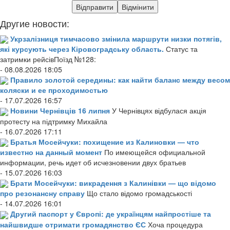
Другие новости:
Укрзалізниця тимчасово змінила маршрути низки потягів,
які курсують через Кіровоградську область.
Статус та
затримки рейсівПоїзд №128:
- 08.08.2026 18:05
Правило золотой середины: как найти баланс между весом
коляски и ее проходимостью
- 17.07.2026 16:57
Новини Чернівців 16 липня
У Чернівцях відбулася акція
протесту на підтримку Михайла
- 16.07.2026 17:11
Братья Мосейчуки: похищение из Калиновки — что
известно на данный момент
По имеющейся официальной
информации, речь идет об исчезновении двух братьев
- 15.07.2026 16:03
Брати Мосейчуки: викрадення з Калинівки — що відомо
про резонансну справу
Що стало відомо громадськості
- 14.07.2026 16:01
Другий паспорт у Європі: де українцям найпростіше та
найшвидше отримати громадянство ЄС
Хоча процедура