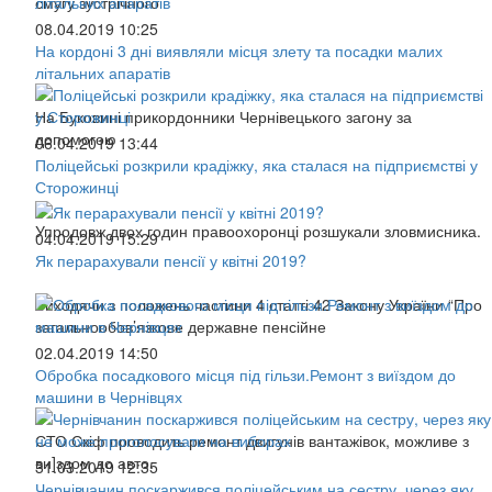
смугу зустрічного
08.04.2019 10:25
На кордоні 3 дні виявляли місця злету та посадки малих
літальних апаратів
На Буковині прикордонники Чернівецького загону за
допомогою
06.04.2019 13:44
Поліцейські розкрили крадіжку, яка сталася на підприємстві у
Сторожинці
Упродовж двох годин правоохоронці розшукали зловмисника.
04.04.2019 15:29
Як перарахували пенсії у квітні 2019?
Виходячи з положень частини 4 статті 42 Закону України “Про
загальнообов’язкове державне пенсійне
02.04.2019 14:50
Обробка посадкового місця під гільзи.Ремонт з виїздом до
машини в Чернівцях
СТО Скіф проводить ремонт двигунів вантажівок, можливе з
ви]здом до авто.
31.03.2019 12:35
Чернівчанин поскаржився поліцейським на сестру, через яку