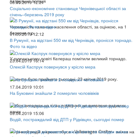
патрульна поліція
06.05.2019 12:21
Соціально-економічне становище Чернівецької області за
січень–березень 2019 року
Чисельність наявного населення області, за оцінкою, на 1
березня п.р.
01.05.2019 12:12
В Румунії, на відстані 550 км від Чернівців, пронісся торнадо.
Фото та відео
У румунському повіті Келераш помітили великий торнадо.
23.04.2019 16:14
Олексій Каспрук повернувся у крісло мера
Рішення було прийнято сьогодні, 23 квітня 2019 року.
17.04.2019 10:01
На Буковині знайшли 2 померлих чоловівіків
В обох випадках на тілах померлих не виявлено видимих
ознак
09.04.2019 15:06
Водій, постраждалий від ДТП у Рідківцях, сьогодні помер
26-річний водій мікроавтобуса «Volkswagen Crafter» виїхав на