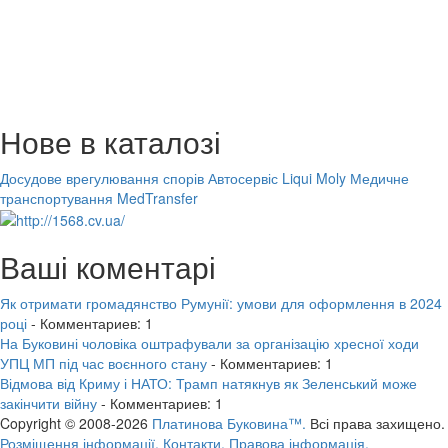
Нове в каталозі
Досудове врегулювання спорів
Автосервіс Liqui Moly
Медичне
транспортування MedTransfer
Ваші коментарі
Як отримати громадянство Румунії: умови для оформлення в 2024
році
- Комментариев: 1
На Буковині чоловіка оштрафували за організацію хресної ходи
УПЦ МП під час воєнного стану
- Комментариев: 1
Відмова від Криму і НАТО: Трамп натякнув як Зеленський може
закінчити війну
- Комментариев: 1
Copyright © 2008-2026
Платинова Буковина™.
Всі права захищено.
Розміщення інформації.
Контакти.
Правова інформація.