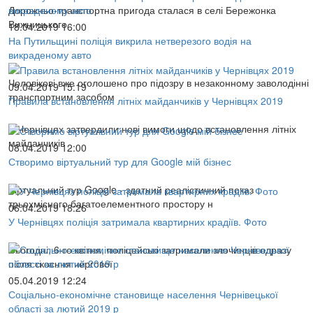
Дорожньо-транспортна пригода сталася в селі Бережонка
Вижницького
18.04.2019 16:00
На Путильщині поліція викрила нетверезого водія на
викраденому авто
Чоловікові вже оголошено про підозру в незаконному заволодінні
09.04.2019 15:19
транспортним засобом
Правила встановлення літніх майданчиків у Чернівцях 2019
У Чернівцях затвердили нові вимоги щодо встановлення літніх
майданчиків
08.04.2019 12:00
Створимо віртуальний тур для Google мій бізнес
Віртуальний тур Google - здатний реалістичний показ
трьохмісного багатоелементного простору н
06.04.2019 18:26
У Чернівцях поліція затримала квартирних крадіїв. Фото
Сьогодні, 6-го квітня, поліцейські затримали злочинців одразу
після скоєння чергової
05.04.2019 12:24
Соціально-економічне становище населення Чернівецької
області за лютий 2019 р