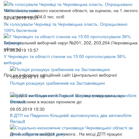
Чисельність наявного населення області, за оцінкою, на 1 лютого
п.р. становила 904,0 тис. осіб
02.04.2019 18:51
Як голосували Чернівці та Чернівецька оласть. Опрацьовано
100% бюлетенів
Територіальний виборчий округ №201, 202, 203,204 (Чернівецька
область)
31.03.2019 15:57
У Чернівцях та області станом на 15:00 проголосували 36%
виборців
Про це інформує офіційний сайт Центральної виборчої
16.05.2019 11:16
Поліція розшукує грабіжників на Заставнівщині
22-річна жителька села Горішні Шерівці повідомила, що
зловмисники в масках проникли до
09.05.2019 15:30
В ДТП на Південно-Кільцевій зіштовхнулись два автомобіля
Renault
Дітей забрала швидка допомога . На місці ДТП працює