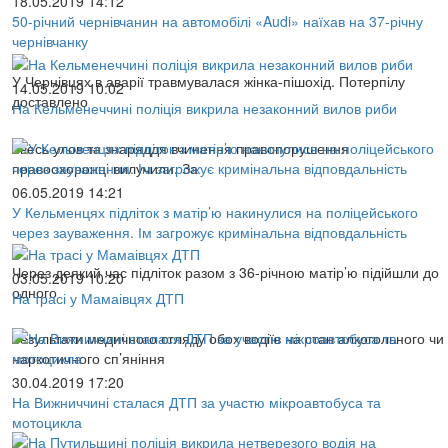
18.05.2019 14:12
50-річний чернівчанин на автомобілі «Audi» наїхав на 37-річну
чернівчанку
У Чернівцях в аварії травмувалася жінка-пішохід. Потерпілу
14.05.2019 10:02
доставлено
На Кельменеччині поліція викрила незаконний вилов риби
Увесь улов та знаряддя вчинення правопорушення
правоохоронці вилучили. За
06.05.2019 14:21
У Кельменцях підліток з матір’ю накинулися на поліцейського
через зауваження. Ім загрожує кримінальна відповдальність
Через деякий час підліток разом з 36-річною матір’ю підійшли до
03.05.2019 10:20
одного
На трасі у Мамаівцях ДТП
Результати медичного огляду обох водіїв на стан алкогольного чи
наркотичного сп’яніння
30.04.2019 17:20
На Вижниччині сталася ДТП за участю мікроавтобуса та
мотоцикла