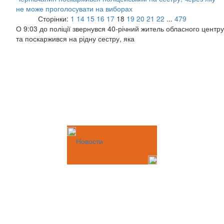
не може проголосувати на виборах
Сторінки:
1
14
15
16
17
18
19
20
21
22
...
479
О 9:03 до поліції звернувся 40-річний житель обласного центру
та поскаржився на рідну сестру, яка
Новости