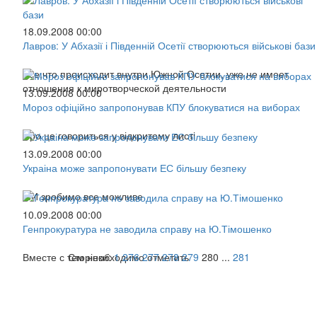
18.09.2008 00:00
Лавров: У Абхазії і Південній Осетії створюються військові бази
Все,что происходит внутри Южной Осетии, уже не имеет
отношения к миротворческой деятельности
13.09.2008 00:00
Мороз офіційно запропонував КПУ блокуватися на виборах
Про це говориться у відкритому листі
13.09.2008 00:00
Украіна може запропонувати ЕС більшу безпеку
МИ зробимо все можливе
10.09.2008 00:00
Генпрокуратура не заводила справу на Ю.Тімошенко
Вместе с тем необходимо отметить
Сторінки:
1
276
277
278
279
280
...
281