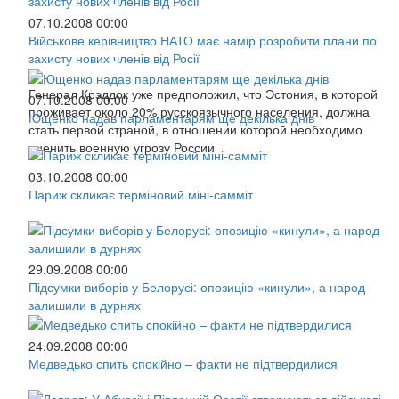
07.10.2008 00:00
Військове керівництво НАТО має намір розробити плани по
захисту нових членів від Росії
Генерал Крэддок уже предположил, что Эстония, в которой
07.10.2008 00:00
проживает около 20% русскоязычного населения, должна
Ющенко надав парламентарям ще декілька днів
стать первой страной, в отношении которой необходимо
оценить военную угрозу России
03.10.2008 00:00
Париж скликає терміновий міні-самміт
29.09.2008 00:00
Підсумки виборів у Белорусі: опозицію «кинули», а народ
залишили в дурнях
24.09.2008 00:00
Медведько спить спокійно – факти не підтвердилися