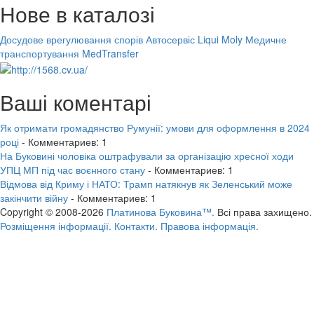
Нове в каталозі
Досудове врегулювання спорів
Автосервіс Liqui Moly
Медичне
транспортування MedTransfer
Ваші коментарі
Як отримати громадянство Румунії: умови для оформлення в 2024
році
- Комментариев: 1
На Буковині чоловіка оштрафували за організацію хресної ходи
УПЦ МП під час воєнного стану
- Комментариев: 1
Відмова від Криму і НАТО: Трамп натякнув як Зеленський може
закінчити війну
- Комментариев: 1
Copyright © 2008-2026
Платинова Буковина™.
Всі права захищено.
Розміщення інформації.
Контакти.
Правова інформація.