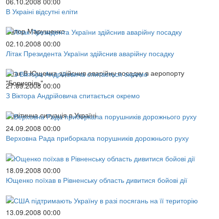
06.10.2008 00:00
В Украіні відсутні еліти
Віктор Марущенко
02.10.2008 00:00
Літак Президента України здійснив аварійну посадку
Літак В.Ющенка здійснив аварійну посадку в аеропорту
"Бориспіль".
27.09.2008 00:00
З Віктора Андрійовича спитається окремо
Політична ситуація в Україні
24.09.2008 00:00
Верховна Рада приборкала порушників дорожнього руху
18.09.2008 00:00
Ющенко поїхав в Рівненську область дивитися бойові дії
13.09.2008 00:00