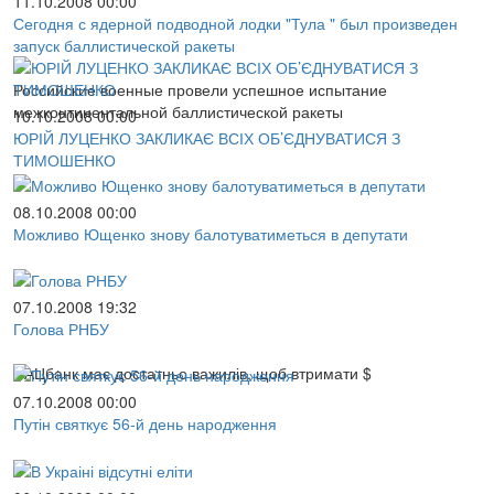
11.10.2008 00:00
Сегодня с ядерной подводной лодки "Тула " был произведен
запуск баллистической ракеты
Российские военные провели успешное испытание
межконтинентальной баллистической ракеты
10.10.2008 00:00
ЮРІЙ ЛУЦЕНКО ЗАКЛИКАЄ ВСІХ ОБ’ЄДНУВАТИСЯ З
ТИМОШЕНКО
08.10.2008 00:00
Можливо Ющенко знову балотуватиметься в депутати
07.10.2008 19:32
Голова РНБУ
НАЦбанк має достатньо важилів, щоб втримати $
07.10.2008 00:00
Путін святкує 56-й день народження