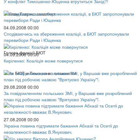
У конфлікт Тимошенко-Ющенка втрутиться Захід?!
Степан Гавриш заявляет
04.09.2008 00:00
Сподіваючись на збереження коаліції, в БЮТ запропонували
перевибори Ради і Ющенка
Голова фракції БЮТ
04.09.2008 00:00
Киріленко: Коаліція може повернутися
Если БЮТ и Тимошенко опомнятся
29.08.2008 00:00
За повідомленням польських ЗМІ, у Варшаві вже розроблений
план під робочою назвою "Врятуємо Україну"!.
27.08.2008 00:00
Украіна повина підтримати бажання Абхазіі та Осетіі до
незалежності-вважає В.Янукович.