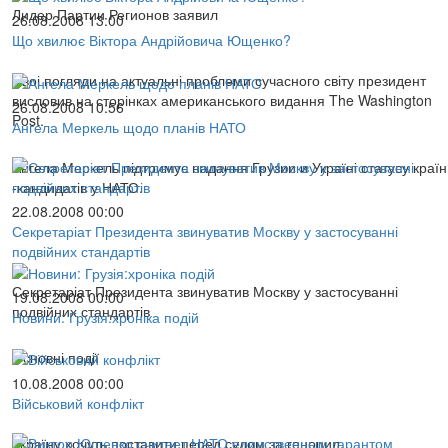
Лидер Партии Регионов заявил
26.08.2008 13:00
Що хвилює Віктора Андрійовича Ющенко?
Своі погляди на актуальні проблеми сучасного світу президент
висловив на сторінках американського видання The Washington
26.08.2008 10:56
Post.
Ангела Меркель щодо планів НАТО
Ангела Меркель підтримує надання Грузии и Україні статусу країн
-кандидатів у НАТО.
22.08.2008 00:00
Секретаріат Президента звинуватив Москву у застосуванні
подвійних стандартів
Секретаріат Президента звинуватив Москву у застосуванні
19.08.2008 00:00
подвійних стандартів
Новини: Грузія:хроніка подій
Основні події
10.08.2008 00:00
Військовий конфлікт
Україну хочуть поставити перед судом за геноцид.