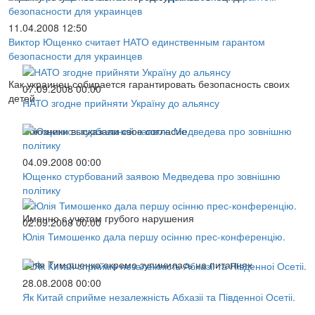
11.04.2008 12:50
Виктор Ющенко считает НАТО единственным гарантом
безопасности для украинцев
Как украинец собирается гарантировать безопасность своих
07.09.2008 00:00
детей
НАТО згодне прийняти Україну до альянсу
Союзники высказали свое согласие
04.09.2008 00:00
Ющенко стурбований заявою Медведева про зовнішню
політику
Именно с учетом грубого нарушения
02.09.2008 00:00
Юлія Тимошенко дала першу осінню прес-конференцію.
Юлія Тимошенко окремо зупинилась на питаннях
28.08.2008 00:00
Як Китай сприйме незалежність Абхазіі та Південноі Осетіі.