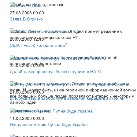
Такий крок Китаю, якщо він
27.08.2008 00:00
Заява В.Огризко
Огрызко заявил, что Кабмин сегодня примет решение о
пересечении границы флотом РФ.
26.08.2008 12:15
США - Росія: холодна війна?
Американские эксперты предупредили Вашингтон об
опасности конфронтации
25.08.2008 00:00
Далай-лама пропонує Россії вступити в НАТО
Тибет – это нечто загадочное. Оттуда приходят необычные
люди. И, может быть, из-за огромной информационной волны
21.08.2008 00:00
всё больше и больше людей проявляют интерес к некоторым
Білорусь ввела заборону на ввезення карамелі з України
из моих идей
Терміном на 3 роки
11.08.2008 00:00
Наступною метою Путіна буде Україна
Заява амеріканського дипломата