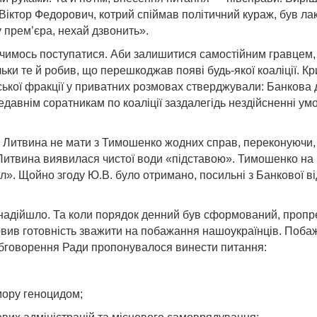
іктор Федоро­вич, котрий спіймав політичний кураж, був лако
 прем’єра, нехай дзвонить».
 чимось поступатися. Аби залишитися самостійним гравцем, 
ільки те й робив, що перешкоджав появі будь-якої коаліції.
тської фракції у приватних розмовах стверджували: Банков
едавнім соратникам по коаліції заздалегідь нездійсненні у
 Литвина не мати з Тимошенко жодних справ, переконуючи, 
итвина виявилася чистої води «підставою». Тимошенко на 
л». Щойно згоду Ю.В. було отримано, посильні з Банкової ві
 надійшло. Та коли порядок ден­ний був сформований, пропр
вив готовність зважити на побажання нашоукраїнців. Поба­
а обговорення Ради пропонувалося винести питання:
мору геноцидом;