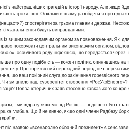
нієї з найстрашніших трагедій в історії народу. Але якщо й
кають трохи інші. Оскільки в цьому разі йдеться про однаков
(нещастя?) спостерігати за трьома главами держав. Несхожі 
еякі узагальнення будуть виправданими.
в із вищим законодавчим органом за повноваження. Які для 
 право покерувати центральним виконавчим органом, відпові
робою», особливого роду інфекцією, що передається через і
ть ще про одну подібність — кожен політик, опинившись на
ренітету. Про горезвісний перехідний період не сперечатимус
ння, що ваш покірний слуга до закінчення горезвісного пер
Чи зміцнило наш суверенітет створення «РосУкрЕнерго»? 
ізації? Поява істеричних заяв стосовно кавказького конфлі
изм, і ми відразу ляжемо під Росію, — ні до чого. Бо стратег
вершка глибша. Що й не дивно, якщо одні члени Радбезу бор
 країни.
нт під назвою «всенародно обраний президент» є сенс зав