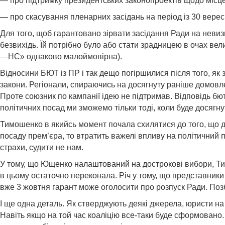
— про підтримку президентських законопроектів щодо місце
— про скасування пленарних засідань на період із 30 верес
Для того, щоб гарантовано зірвати засідання Ради на неви
безвихідь. Їй потрібно було або стати зрадницею в очах вел
—НС» однаково малоймовірна).
Відносини БЮТ із ПР і так дещо погіршилися після того, як
закони. Регіонали, спираючись на досягнуту раніше домовл
Проте союзник по кампанії ідею не підтримав. Відповідь бю
політичних посад ми зможемо тільки тоді, коли буде досягну
Тимошенко в якийсь момент почала схилятися до того, що д
посаду прем’єра, то втратить важелі впливу на політичний пр
страхи, судити не нам.
У тому, що Ющенко налаштований на дострокові вибори, Ти
в цьому остаточно переконала. Річ у тому, що представники
вже 3 жовтня гарант може оголосити про розпуск Ради. Позб
І ще одна деталь. Як стверджують деякі джерела, юристи на
Навіть якщо на той час коаліцію все-таки буде сформован