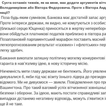
Суєта останніх тижнів, як на мене, має додати аргументів в
Володимирівни або Віктора Федоровича. Проте з Віктора Андр
нації?
Поза будь-яким сумнівом, Банкова має достатній запас аргу
Проте інтереси держави, як видно, не комутуються з особист
(близької серцю Ющенка) приносяться в жертву непереборн
вони обійдуться платникові податків приблизно в півтора р
Позаплановий парламентський марафон поставить масний хр
легкопрогнозованим результат «газових» і «флотських» пер
легку здобич.
Бажання викопати затишну політичну могилку конкурентові
гаранта в нав’язливу ідею, в нову історичну місію.
Нікчемність мети главу дер­жави не бентежить. Його уявленн
дивувалися б, якби під час візиту їхнього лідера до през
відомого. Ми не дивуємося — звикли. Повідомлення про п
Вашингтона. Про такий вагомий успіх вітчизняної зовнішньо
безпеки і оборони. За ідеєю, мають постати справедливі за
випадках дістанемо негативну відповідь, можуть з’явитися і
ще й не таке.