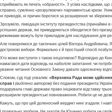
сприймають як печать «обраності». З усіма наслідками, що 
справно, сумлінно «роз­рулюючи» парламентські кризи. Уника
ні приводів, ні причин боротися за розширення чи збережен
Зрозуміло, ліквідація інституту президентства (принаймні в
успішних держав, які примудряються обходитися без президен
режимами можуть бути прикладом для наслідування для респу
Але повернімося до тактичних цілей Віктора Андрійовича. Я
дострокові вибори. Формально є й простіший спосіб позбути
Хто може виступити з такою ініціативою? Відповідно до Конс­
намагався дати відповідь на наболіле запитання: чи потріб
уважне читання Основного Закону давало однозначну відпо
Словом, суд тоді ухвалив:
«Верховна Рада може здійснюва
справ і
(виділено автором)
без подання президента України
подарувала главі дер­жави право ініціювати відставку трьох
розширили президентські повноваження. Робити це не дозво
Кажуть, що про цей доленосний вердикт нині згадали. І на
І правильно зробили. Не захотів би Ющенко робити це своїм