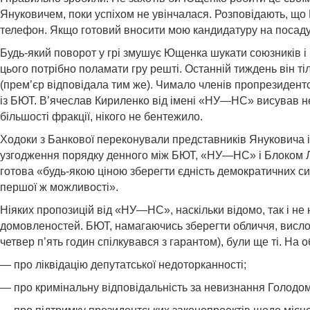
Януковичем, поки успіхом не увінчалася. Розповідають, що В
телефон. Якщо готовий вносити мою кандидатуру на посаду
Будь-який поворот у грі змушує Ющенка шукати союзників і
цього потріб­но поламати гру решті. Останній тиждень він т
(прем’єр відповідала тим же). Чимало членів пропрезиден
із БЮТ. В’ячеслав Кири­ленко від імені «НУ—НС» висував н
більшості фракції, нікого не бентежило.
Ходоки з Банкової переконували представників Януковича і
узгодження порядку денного між БЮТ, «НУ—НС» і Блоком Л
готова «будь-якою ціною зберегти єдність демократичних си
першої ж можливості».
Ніяких пропозицій від «НУ—НС», наскільки відомо, так і не
домовленостей. БЮТ, намагаючись зберегти обличчя, висло
четвер п’ять годин спілкувався з гарантом), були ще ті. Н
— про ліквідацію депутатської недоторканності;
— про кримінальну відповідальність за невизнання Голодо­