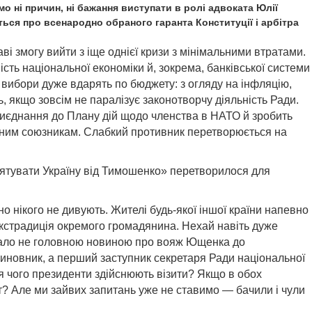
о ні причин, ні бажання виступати в ролі адвоката Юлії
ься про всенародно обраного гаранта Конституції і арбітра
і змогу вийти з іще однієї кризи з мінімальними втратами.
ість національної економіки й, зокрема, банківської системи
вибори дуже вдарять по бюджету: з огляду на інфляцію,
, якщо зовсім не паралізує законотворчу діяльність Ради.
иєднання до Плану дій щодо членства в НАТО й зробить
ійним союзникам. Слабкий противник перетворюється на
рятувати Україну від Тимошенко» перетворилося для
о нікого не дивують. Жителі будь-якої іншої країни напевно
екстрадиція окремого громадянина. Нехай навіть дуже
 мало не головною новиною про вояж Ющенка до
 чиновник, а перший заступник секретаря Ради національної
ля чого президенти здійснюють візити? Якщо в обох
ит? Але ми зайвих запитань уже не ставимо — бачили і чули