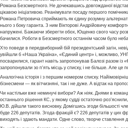
Романа Безсмертного. Не дочекавшись довгожданої відставки
цікавою ініціативою. Реанімувати посаду першого помічник
Романа Петровича сприймають як єдину розумну альтернатив
нього з боку гаранта. З ним Вікторові Андрійовичу комфор
напружені. Бажаючи зберегти обох, Ющенко свого часу розвів
бачилися. Роботи в Безсмертного останнім часом було неб
Хто поведе в передвиборний бій президентський загін, нев
увійшли б «Наша Україна», «Єдиний центр» і, можливо, УНП.
посварилися, гарант навіть запропонував Балозі разом із «
запропонували зо п’ять місць у списку, і не більше. Але це
Аналогічна історія і з першим номером списку. Найімовірні
бізнесмени — як вітчизняні, так і не дуже. А відтак на пр
Чи настільки вже неминучі вибори? Аж ніяк. Днями в коман
останнього рішення КС, у якому судді остаточно роз’яснили
Ю.В. дійшли такого висновку. Домігшись згоди більшості чл
буде 226 депутатів. Згода фракцій є? 226 депутатів у цих фр
виходять і здають мандати. Одне слово, творче ставлення 