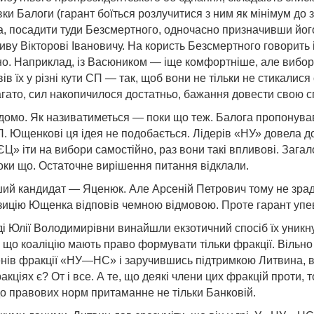
 Балоги (гарант боїться розлучитися з ним як мінімум до з
а, посадити туди Безсмертного, одночасно призначивши йог
у Вікторові Івановичу. На користь Безсмертного говорить і
тно. Наприклад, із Васюником — іще комфортніше, але вибор
 їх у різні кути СП — так, щоб вони не тільки не стикалися 
агато, сил накопичилося достатньо, бажання довести свою 
ідомо. Як називатиметься — поки що теж. Балога пропонува
 Ющенкові ця ідея не подобається. Лідерів «НУ» довела до 
ЄЦ» іти на вибори самостійно, раз вони такі впливові. Заг
 поки що. Остаточне вирішення питання відклали.
ший кандидат — Яценюк. Але Арсеній Петрович тому не зрадів
опозицію Ющенка відповів чемною відмовою. Проте гарант уп
­ді Юлії Володимирівни винайшли екзотичний спосіб їх уник
, що коаліцію мають право формувати тільки фракції. Вільно
енів фракції «НУ—НС» і заручившись підтримкою Литвина, во
акціях є? От і все. А те, що деякі члени цих фракцій проти,
до правових норм притаманне не тільки Банковій.