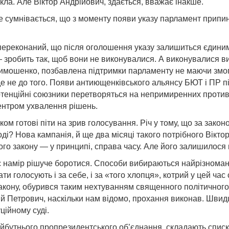
кла. Але Віктор Андрійович, здається, вважає інакше.
е сумнівається, що з моменту появи указу парламент припин
ін переконаний, що після оголошення указу залишиться єди
 зробить так, щоб вони не виконувалися. А виконувалися вид
имошенко, позбавлена підтримки парламенту не маючи змоги
 не до того. Появи антиющенківського альянсу БЮТ і ПР під 
 потенційні союзники перетворяться на непримиренних проти
ентром ухвалення рішень.
нком готові піти на зрив голосування. Річ у тому, що за зак
і? Нова кампанія, й ще два місяці такого потрібного Віктор
ого закону — у принципі, справа часу. Але його залишилося 
намір рішуче боротися. Способи вибираються найрізноманітн
и голосують і за себе, і за «того хлопця», котрий у цей час 
Закону, обурився таким нехтуванням священного політичного
ій Петрович, наскільки нам відомо, прохання виконав. Швид
ційному суді.
бутнього пропрезидентського об’єднання, складають списк