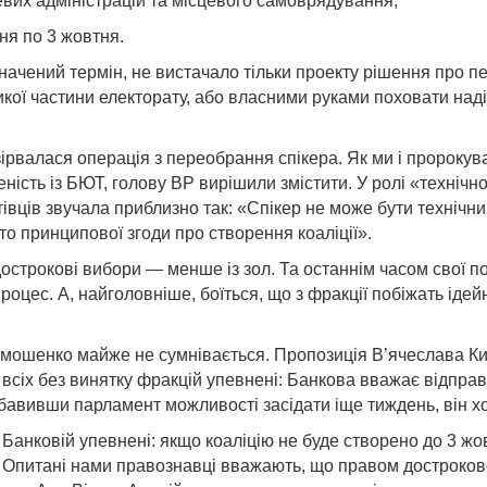
вих адміністрацій та місцевого самоврядування;
ня по 3 жовтня.
значений термін, не вистачало тільки проекту рішення про 
икої частини електорату, або власними руками поховати наді
 зірвалася операція з переобрання спікера. Як ми і пророку
еність із БЮТ, голову ВР вирішили змістити. У ролі «техні
тівців звучала приблизно так: «Спікер не може бути технічн
то принципової згоди про створення коаліції».
острокові вибори — менше із зол. Та останнім часом свої п
оцес. А, найголовніше, боїться, що з фракції побіжать ідейно
мошенко майже не сумнівається. Пропозиція В’ячеслава Кир
 всіх без винятку фракцій упевнені: Банкова вважає відправ
авивши парламент можливості засідати іще тиждень, він хоч
 Банковій упевнені: якщо коаліцію не буде створено до 3 жо
о. Опитані нами правознавці вважають, що правом достроко