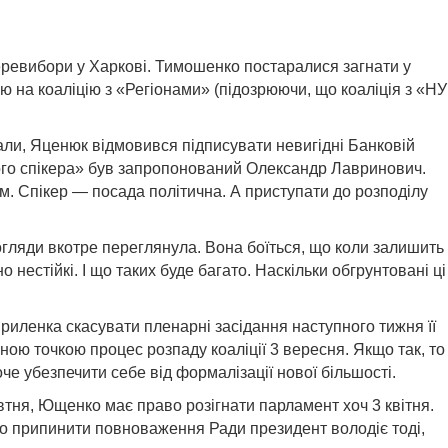
перевибори у Харкові. Тимошенко постаралися загнати у
ю на коаліцію з «Регіонами» (підозрюючи, що коаліція з «НУ
вали, Яценюк відмовився підписувати невигідні Банковій
чного спікера» був запропонований Олександр Лавринович.
им. Спікер — посада політична. А приступати до розподілу
огляди вкотре переглянула. Вона боїться, що коли залишить
 нестійкі. І що таких буде багато. Наскільки обгрунтовані ці
иленка скасувати пленарні засідання наступного тижня її
ною точкою процес розпаду коаліції 3 вересня. Якщо так, то
е убезпечити себе від формалізації нової більшості.
втня, Ющенко має право розігнати парламент хоч 3 квітня.
во припинити повноваження Ради президент володіє тоді,