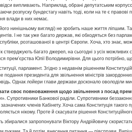
звідси випливають. Наприклад, обрані депутатським корпусо
ючи розпуску бундестагу навіть тоді, коли на те є правові п
ня влади в них немає.
 його нинішньому вигляді) не зробить наше життя ліпшим. Та
тів. І не так уже багато держав, які обходяться без парлам
бліки, розташованої в центрі Європи. Хоча, хто знає, можл
к стверджують багато джерел, на сьогодні з усіх можливих 
ся прем’єрства Юлії Володимирівни. Для цього потрібно, що
титуції, парламент. Згідно з недавнім рішенням Конституцій­н
не подання президента для звільнення міністрів закордонни
відь. Однак лойери глави дер­жави досконало оволоділи ми
ти своє повноваження щодо звільнення з посад прем’є
». Супротив­ники Банкової раділи. Супротив­ники беззаконня
 зазначених членів Кабінету. Хоча сама Конституція такого п
ляється нікому. Проте й скасувати рішення Конституційного
віть збиралися запропонувати Віктору Андрійовичу скориста
и руками. Та й потім, внесення питання — півсправи. Виріш