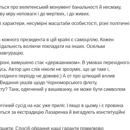
деться про велетенський монумент банальності й несмаку,
у міру неповаги і до мертвих, і до живих.
характери, несумірні масштаби особистості, різні політичні
кожного президента в цій країні є самоціллю. Кожен
дальність воліючи покладати на інших. Оскільки
навгурацію.
 троні, вимушено стає «державником». В умовах перехідного
ь. Автор цих слів ніколи не зрозуміє, що це таке і,
ехідного періоду не доживе.) А от про цілющий вплив
Видання указів щодо Чорноморського флоту,
кту? Танк, одягнений у вишиванку, не може бути символом
ічний сусід на нас уже приліг. І якщо в цьому і є провина
ються за екстрадицію Лазаренка й вигадують конституційні
ершити. Спосіб обрання наші гаранти помилково