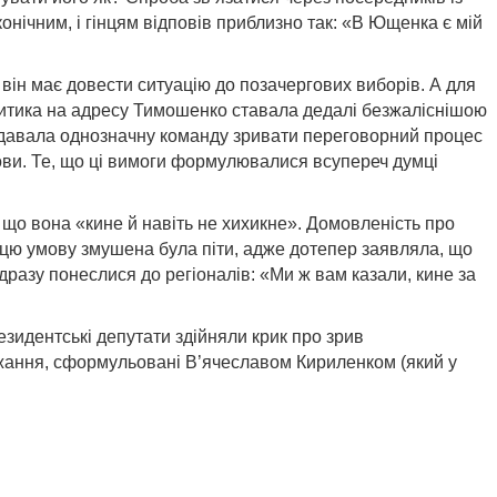
нічним, і гінцям відповів приблизно так: «В Ющен­ка є мій
він має довести ситуацію до позачергових виборів. А для
 Критика на адресу Тимо­шенко ставала дедалі безжаліснішою
а давала однозначну команду зривати переговорний процес
мови. Те, що ці вимоги формулювалися всупереч думці
що вона «кине й навіть не хихикне». Домовленість про
цю умову змушена була піти, адже дотепер заявляла, що
дразу понеслися до регіоналів: «Ми ж вам казали, кине за
езидентські депутати здійняли крик про зрив
жання, сформульовані В’ячесла­вом Кириленком (який у