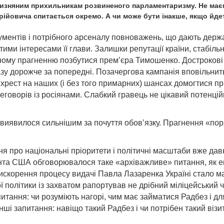
ітчизняним прихильникам розвиненого парламентаризму. Не маєм
ійовича спитається окремо. А чи може бути інакше, якщо йдет
ментів і потрібного арсеналу повноважень, що дають держав
ими інтересами її глави. Залишки репутації країни, стабільн
ому прагненню позбутися прем’єра Тимо­шенко. Дострокові 
азу дорожче за попередні. Позачергова кампанія вповільнить
ест на наших (і без того примарних) шансах домогтися пр
еговорів із росіянами. Слабкий гравець не цікавий потенц
 виявилося сильнішим за почуття обов’язку. Прагнення «по
я про національні пріоритети і політичні масштаби вже давн
идента США обговорювалося таке «архіважливе» питання, як 
рискорення процесу видачі Павла Лазаренка Україні стало
ї політики із захватом рапортував не дрібний міліцейський
питання: чи розуміють нагорі, чим має займатися Радбез і д
нші запитання: навіщо такий Радбез і чи потрібен такий віз