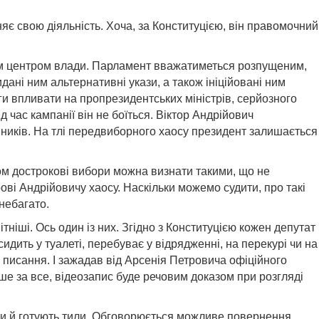
яє свою діяльність. Хоча, за Конституцією, він правомочний
ним центром влади. Парламент вважатиметься розпущеним,
ані ним альтернативні укази, а також ініційовані ним
 впливати на пропрезидентських міністрів, серйозного
час кампанії він не боїться. Віктор Андрійович
вників. На тлі передвиборного хаосу президент залишається
оном дострокові вибори можна визнати такими, що не
ові Андрійовичу хаосу. Наскільки можемо судити, про такі
небагато.
іші. Ось один із них. Згідно з Конституцією кожен депутат
сидить у туалеті, перебуває у відрядженні, на перекурі чи на
 писання. І зажадав від Арсенія Петровича офіційного
ше за все, відеозапис буде речовим доказом при розгляді
и й готують тили. Обговорюється можливе повернення