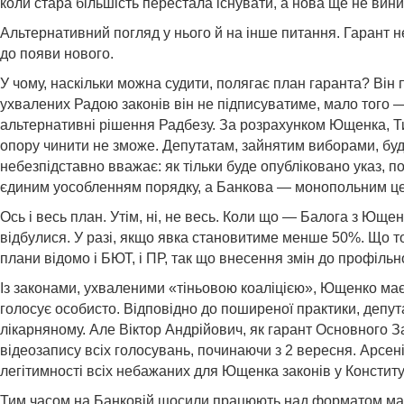
коли стара більшість перестала існувати, а нова ще не вини
Альтернативний погляд у нього й на інше питання. Гарант н
до появи нового.
У чому, наскільки можна судити, полягає план гаранта? В
ухвалених Радою законів він не підписуватиме, мало того —
альтернативні рішення Радбезу. За розрахунком Ющенка, Т
опору чинити не зможе. Депутатам, зайнятим виборами, буде
небезпідставно вважає: як тільки буде опубліковано указ,
єдиним уособленням порядку, а Банкова — монопольним ц
Ось і весь план. Утім, ні, не весь. Коли що — Балога з Юще
відбулися. У разі, якщо явка становитиме менше 50%. Що тод
плани відомо і БЮТ, і ПР, так що внесення змін до профільн
Із законами, ухваленими «тіньовою коаліцією», Ющенко має 
голосує особисто. Відповідно до поширеної практики, депутат
лікарняному. Але Віктор Андрійович, як гарант Основного 
відеозапису всіх голосувань, починаючи з 2 вересня. Арсен
легітимності всіх небажаних для Ющенка законів у Конститу
Тим часом на Банковій щосили працюють над форматом май