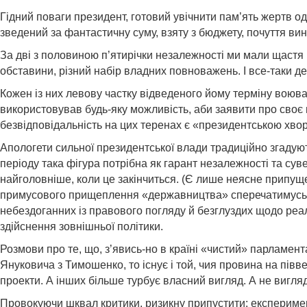
Гідний поваги президент, готовий увічнити пам’ять жертв од
зведений за фантастичну суму, взяту з бюджету, почуття вини
За дві з половиною п’ятирічки незалежності ми мали щастя 
обставини, різний набір владних повноважень. І все-таки д
Кожен із них левову частку відведеного йому терміну воюва
використовував будь-яку можливість, аби заявити про своє
безвідповідальність на цих теренах є «президентською хво
Апологети сильної президентської влади традиційно згадую
періоду така фігура потрібна як гарант незалежності та суве
найголовніше, коли це закінчиться. (Є лише неясне припуще
примусового прищеплення «державництва» сперечатимусь. 
небездоганних із правового погляду й безглуздих щодо реал
здійснення зовнішньої політики.
Розмови про те, що, з’явись-но в країні «чистий» парламентар
Януковича з Тимошенко, то існує і той, чия провина на пів
проекти. А інших більше турбує власний вигляд. А не вигляд
Провокуючи шквал критики, ризикну припустити: експериме