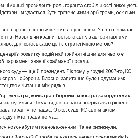
м німецькі президенти роль гаранта стабільності виконують
ідстави. Їм удається бути третейськими арбітрами, оскільки
 вона зробить політичне життя простішим. У світі є чимало
ентів. Навряд чи країни третього світу з авторитарними
иво, для когось саме це і є стратегічною метою?
сценаріїв розвитку подій найприйнятнішим для нього є
б парламент зняв її з займаної посади.
ого суду — ще й президент. Рік тому, у грудні 2007-го, КС
х справ і оборони. Власне, запитання було надуманим:
с­тецтвом читання між рядків…
р-міністра, міністра оборони, міністра закордонних
 засмутилися. Тому виділена нами літерка «і» в рішенні
рава гаранту не надає. Отже, судді КС своїм актом
 суду ніхто права не має.
тися новонабутим повноваженням. Та не ризикнули.
увати його як? Спроба зв’язатися через посередників із