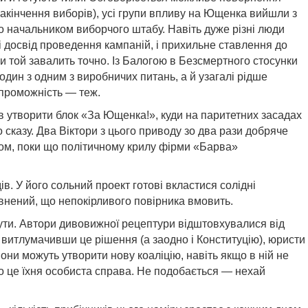
акінчення виборів), усі групи впливу на Ющенка вийшли з
о начальником виборчого штабу. Навіть дуже різні люди
 досвід проведення кампаній, і прихильне ставлення до
и той завалить точно. Із Балогою в Безсмертного стосунки
один з одним з виробничих питань, а й узагалі рідше
спроможність — теж.
в утворити блок «За Ющенка!», куди на паритетних засадах
сказу. Два Віктори з цього приводу зо два рази добряче
алом, поки що політичному крилу фірми «Барва»
. У його сольний проект готові вкластися солідні
евнений, що непокірливого повірника вмовить.
нути. Автори дивовижної рецептури відштовхувалися від
 витлумачивши це рішення (а заодно і Конституцію), юристи
ни можуть утворити нову коаліцію, навіть якщо в ній не
 то це їхня особиста справа. Не подобається — нехай