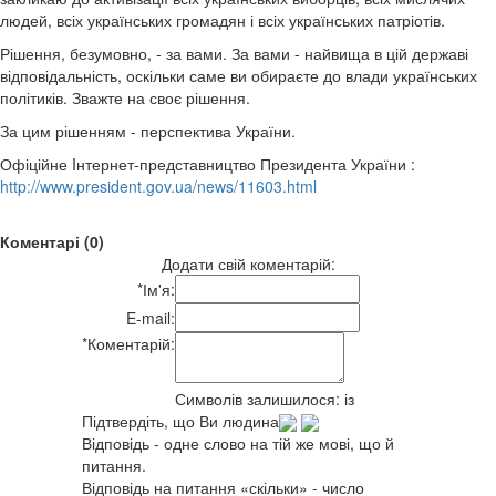
людей, всіх українських громадян і всіх українських патріотів.
Рішення, безумовно, - за вами. За вами - найвища в цій державі
відповідальність, оскільки саме ви обираєте до влади українських
політиків. Зважте на своє рішення.
За цим рішенням - перспектива України.
Офіційне Iнтернет-представництво Президента України :
http://www.president.gov.ua/news/11603.html
Коментарі (0)
Додати свій коментарій:
*
Ім'я:
E-mail:
*
Коментарій:
Символів залишилося:
із
Підтвердіть, що Ви людина
Відповідь - одне слово на тій же мові, що й
питання.
Відповідь на питання «скільки» - число