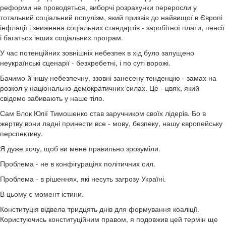
реформи не проводяться, виборчі розрахунки переросли у
тотальний соціальний популізм, який призвів до найвищої в Європі
інфляції і зниження соціальних стандартів - заробітної плати, пенсії
і багатьох інших соціальних програм.
У час потенційних зовнішніх небезпек в хід було запущено
неукраїнські сценарії - безхребетні, і по суті ворожі.
Бачимо й іншу небезпечну, ззовні занесену тенденцію - замах на
розкол у національно-демократичних силах. Це - цвях, який
свідомо забивають у наше тіло.
Сам Блок Юлії Тимошенко став заручником своїх лідерів. Бо в
жертву вони ладні принести все - мову, безпеку, нашу європейську
перспективу.
Я дуже хочу, щоб ви мене правильно зрозуміли.
Проблема - не в конфігураціях політичних сил.
Проблема - в рішеннях, які несуть загрозу Україні.
В цьому є момент істини.
Конституція відвела тридцять днів для формування коаліції.
Користуючись конституційним правом, я подовжив цей термін ще