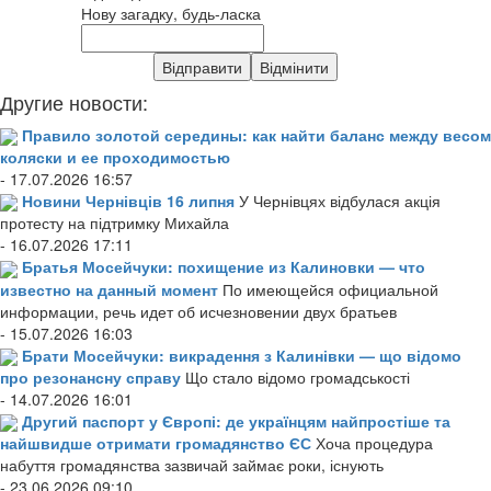
Нову загадку, будь-ласка
Другие новости:
Правило золотой середины: как найти баланс между весом
коляски и ее проходимостью
- 17.07.2026 16:57
Новини Чернівців 16 липня
У Чернівцях відбулася акція
протесту на підтримку Михайла
- 16.07.2026 17:11
Братья Мосейчуки: похищение из Калиновки — что
известно на данный момент
По имеющейся официальной
информации, речь идет об исчезновении двух братьев
- 15.07.2026 16:03
Брати Мосейчуки: викрадення з Калинівки — що відомо
про резонансну справу
Що стало відомо громадськості
- 14.07.2026 16:01
Другий паспорт у Європі: де українцям найпростіше та
найшвидше отримати громадянство ЄС
Хоча процедура
набуття громадянства зазвичай займає роки, існують
- 23.06.2026 09:10