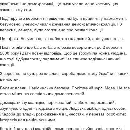
українські і не демократичні, що змушувало мене частину цих
законів ветувати.
Події другого вересня і ті рішення, які були прийняті у парламенті,
безумовно, унеможливили існування демократичної коаліції. І 3
вересня, де-юре, було оголошено про розвал коаліції.
Це - факт. Безумовно, він набагато складніший, аніж уявляється.
Нам потрібно ще багато-багато разів повертатися до 2 вересня
2008 року і дати повну відповідь, щоб це зрозуміла кожна людина,
що тоді відбувалося у парламенті і за спиною тодішньої чинної
коаліції.
2 вересня, по суті, розпочалася спроба демонтажу України і наших
цінностей.
Баланс влади. Національна безпека. Політичний курс. Мова. Це все
стало мішенню спеціальних домовленостей.
Демократичну коаліцію, переконаний, глибоко переконаний,
зруйнувало одне - людська амбіція. Людська амбіція однієї особи.
Жадоба до влади, розходження в цінностях, у перевазі особистих
інтересів над національними.
Коаліційна угода і коаліційні домовленості зруйновані, економічні