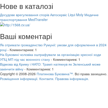
Нове в каталозі
Досудове врегулювання спорів
Автосервіс Liqui Moly
Медичне
транспортування MedTransfer
Ваші коментарі
Як отримати громадянство Румунії: умови для оформлення в 2024
році
- Комментариев: 1
На Буковині чоловіка оштрафували за організацію хресної ходи
УПЦ МП під час воєнного стану
- Комментариев: 1
Відмова від Криму і НАТО: Трамп натякнув як Зеленський може
закінчити війну
- Комментариев: 1
Copyright © 2008-2026
Платинова Буковина™.
Всі права захищено.
Розміщення інформації.
Контакти.
Правова інформація.