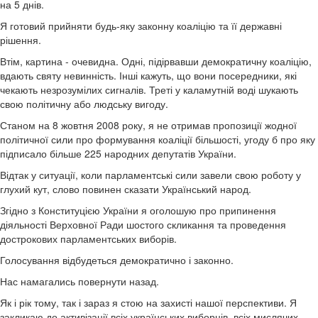
на 5 днів.
Я готовий прийняти будь-яку законну коаліцію та її державні
рішення.
Втім, картина - очевидна. Одні, підірвавши демократичну коаліцію,
вдають святу невинність. Інші кажуть, що вони посередники, які
чекають незрозумілих сигналів. Треті у каламутній воді шукають
свою політичну або людську вигоду.
Станом на 8 жовтня 2008 року, я не отримав пропозиції жодної
політичної сили про формування коаліції більшості, угоду б про яку
підписало більше 225 народних депутатів України.
Відтак у ситуації, коли парламентські сили завели свою роботу у
глухий кут, слово повинен сказати Український народ.
Згідно з Конституцією України я оголошую про припинення
діяльності Верховної Ради шостого скликання та проведення
дострокових парламентських виборів.
Голосування відбудеться демократично і законно.
Нас намагались повернути назад.
Як і рік тому, так і зараз я стою на захисті нашої перспективи. Я
закликаю до активізації всіх українських виборців, всіх мислячих