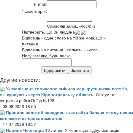
E-mail:
*
Коментарій:
Символів залишилося:
із
Підтвердіть, що Ви людина
Відповідь - одне слово на тій же мові, що й
питання.
Відповідь на питання «скільки» - число
Нову загадку, будь-ласка
Другие новости:
Укрзалізниця тимчасово змінила маршрути низки потягів,
які курсують через Кіровоградську область.
Статус та
затримки рейсівПоїзд №128:
- 08.08.2026 18:05
Правило золотой середины: как найти баланс между весом
коляски и ее проходимостью
- 17.07.2026 16:57
Новини Чернівців 16 липня
У Чернівцях відбулася акція