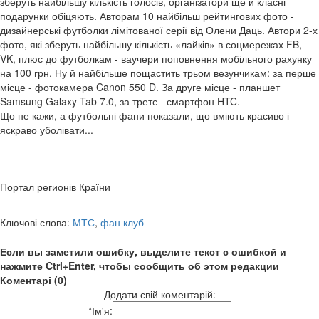
зберуть найбільшу кількість голосів, організатори ще й класні
подарунки обіцяють. Авторам 10 найбільш рейтингових фото -
дизайнерські футболки лімітованої серії від Олени Даць. Автори 2-х
фото, які зберуть найбільшу кількість «лайків» в соцмережах FB,
VK, плюс до футболкам - ваучери поповнення мобільного рахунку
на 100 грн. Ну й найбільше пощастить трьом везунчикам: за перше
місце - фотокамера Canon 550 D. За друге місце - планшет
Samsung Galaxy Tab 7.0, за третє - смартфон HTC.
Що не кажи, а футбольні фани показали, що вміють красиво і
яскраво уболівати...
Портал регионів Країни
Ключові слова:
МТС
,
фан клуб
Если вы заметили ошибку, выделите текст с ошибкой и
нажмите Ctrl+Enter, чтобы сообщить об этом редакции
Коментарі (0)
Додати свій коментарій:
*
Ім'я: