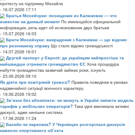
протесту на підтримку Михайла
- 16.07.2026 17:11
Братья Мосейчуки: похищение из Калиновки — что
известно на данный момент
По имеющейся официальной
информации, речь идет об исчезновении двух братьев
- 15.07.2026 16:03
Брати Мосейчуки: викрадення з Калинівки — що відомо
про резонансну справу
Що стало відомо громадськості
- 14.07.2026 16:01
Другий паспорт у Європі: де українцям найпростіше та
найшвидше отримати громадянство ЄС
Хоча процедура
набуття громадянства зазвичай займає роки, існують
- 23.06.2026 09:10
Як діяти при повітряній тревозі?
Правила поведінки в умовах
надзвичайної ситуації воєнного характеру.
- 19.06.2026 19:02
Зв’язок без абонплати: чи можуть в Україні змінити модель
тарифів у мобільних операторів?
Така ідея викликала активні
дискусії, адже нинішня система
- 17.06.2026 11:24
Басейн чи парковка? У Чернівцях розгорілася дискусія
навколо спортивного об’єкта