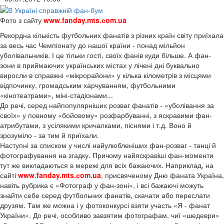
Фото з сайту
www.fanday.
mts.
сom.ua
Рекордна кількість футбольних фанатів з різних країн світу приїхала
за весь час Чемпіонату до нашої країни - понад мільйон
уболівальників. І це тільки гості, своїх фанів куди більше. А фан-
зони в приймаючих українських містах у лічені дні буквально
виросли в справжні «мікрорайони» у кілька кілометрів з місцями
відпочинку, громадським харчуванням, футбольними
«кінотеатрами», міні-стадіонами...
До речі, серед найпопулярніших розваг фанатів - «уболівання за
своїх» у повному «бойовому» розфарбуванні, з яскравими фан-
атрибутами, з усілякими кричалками, піснями і т.д. Воно й
зрозуміло - за тим й приїхали.
Наступні за списком у числі найулюбленіших фан-розваг - танці й
фотографування на згадку. Причому найяскравіші фан-моменти
тут же викладаються в мережі для всіх бажаючих. Наприклад, на
сайті
www.fanday.mts.сom.ua
, присвяченому Дню фаната Україна,
навіть рубрика є «Фотограф у фан-зоні», і всі бажаючі можуть
знайти себе серед футбольних фанатів, скачати або переслати
друзям. Там же можна і у фотоконкурсі взяти участь «Я - фанат
України». До речі, особливо завзятим фотографам, чиї «шедеври»