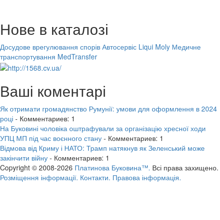
Нове в каталозі
Досудове врегулювання спорів
Автосервіс Liqui Moly
Медичне
транспортування MedTransfer
Ваші коментарі
Як отримати громадянство Румунії: умови для оформлення в 2024
році
- Комментариев: 1
На Буковині чоловіка оштрафували за організацію хресної ходи
УПЦ МП під час воєнного стану
- Комментариев: 1
Відмова від Криму і НАТО: Трамп натякнув як Зеленський може
закінчити війну
- Комментариев: 1
Copyright © 2008-2026
Платинова Буковина™.
Всі права захищено.
Розміщення інформації.
Контакти.
Правова інформація.