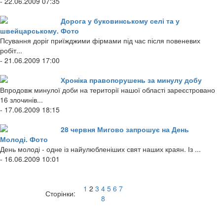
- 22.06.2009 07:35
Дорога у буковинському селі та у
швейцарському. Фото
Псування доріг приїжджими фірмами під час після повеневих
робіт...
- 21.06.2009 17:00
Хроніка правопорушень за минулу добу
Впродовж минулої доби на території нашої області зареєстровано
16 злочинів...
- 17.06.2009 18:15
28 червня Мигово запрошує на День
Молоді. Фото
День молоді - одне із найулюбленіших свят наших краян. Із ...
- 16.06.2009 10:01
1
2
3
4
5
6
7
Сторінки:
8