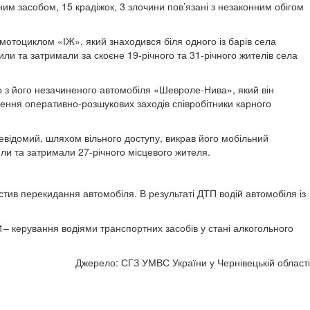
им засобом, 15 крадіжок, 3 злочини пов’язані з незаконним обігом
 мотоциклом «ІЖ», який знаходився біля одного із барів села
ли та затримали за скоєне 19-річного та 31-річного жителів села
що з його незачиненого автомобіля «Шевроле-Нива», який він
дення оперативно-розшукових заходів співробітники карного
 невідомий, шляхом вільного доступу, викрав його мобільний
или та затримали 27-річного місцевого жителя.
стив перекидання автомобіля. В результаті ДТП водій автомобіля із
– керування водіями транспортних засобів у стані алкогольного
Джерело: СГЗ УМВС України у Чернівецькій області