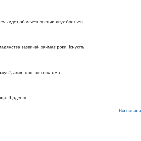
ь идет об исчезновении двух братьев
адянства зазвичай займає роки, існують
искусії, адже нинішня система
нця. Щоденні
Всі новини