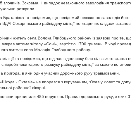
5 злочинів. Зокрема, 1 випадок незаконного заволодіння транспортн
 Буковини розкрили.
ла Братанівка та повідомив, що невідомий незаконно заволодів його
ДАІ Сокирянського райвідділу міліції по «гарячих слідах» встанови
1-річний житель села Волока Глибоцького району із заявою про те, 
 викрав автомагнітолу «Соні», вартістю 1700 гривень. В ході прове
ічного жителя села Молодія Глибоцького району.
 міліції та повідомив, що під час відпочинку біля сільського ставка
півробітники карного розшуку райвідділу міліції за скоєне встанов
а пригода, в якій один учасник дорожнього руху травмований.
Шкода - Октавіа» не впорався з керуванням, з’їхав у кювет та допу
альної районної лікарні.
уковини припинили 485 порушень Правил дорожнього руху, з яких 31