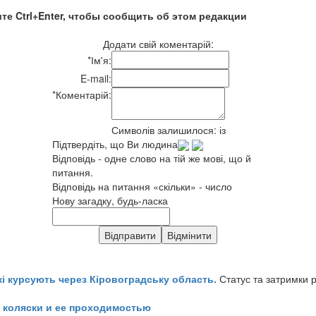
те Ctrl+Enter, чтобы сообщить об этом редакции
Додати свій коментарій:
*
Ім'я:
E-mail:
*
Коментарій:
Символів залишилося:
із
Підтвердіть, що Ви людина
Відповідь - одне слово на тій же мові, що й
питання.
Відповідь на питання «скільки» - число
Нову загадку, будь-ласка
кі курсують через Кіровоградську область.
Статус та затримки 
 коляски и ее проходимостью