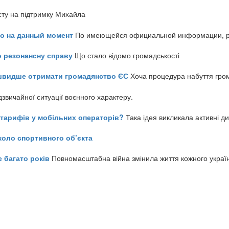
сту на підтримку Михайла
но на данный момент
По имеющейся официальной информации, реч
о резонансну справу
Що стало відомо громадськості
айшвидше отримати громадянство ЄС
Хоча процедура набуття гром
звичайної ситуації воєнного характеру.
ь тарифів у мобільних операторів?
Така ідея викликала активні д
коло спортивного об’єкта
е багато років
Повномасштабна війна змінила життя кожного украї