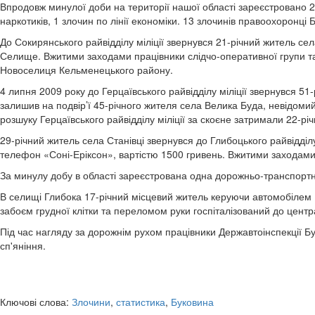
Впродовж минулої доби на території нашої області зареєстровано 2
наркотиків, 1 злочин по лінії економіки. 13 злочинів правоохоронці
До Сокирянського райвідділу міліції звернувся 21-річний житель се
Селище. Вжитими заходами працівники слідчо-оперативної групи та В
Новоселиця Кельменецького району.
4 липня 2009 року до Герцаївського райвідділу міліції звернувся 5
залишив на подвір’ї 45-річного жителя села Велика Буда, невідомий
розшуку Герцаївського райвідділу міліції за скоєне затримали 22-р
29-річний житель села Станівці звернувся до Глибоцького райвідділу
телефон «Соні-Еріксон», вартістю 1500 гривень. Вжитими заходами с
За минулу добу в області зареєстрована одна дорожньо-транспортн
В селищі Глибока 17-річний місцевий житель керуючи автомобілем «
забоєм грудної клітки та переломом руки госпіталізований до центр
Під час нагляду за дорожнім рухом працівники Державтоінспекції Б
сп'яніння.
Ключові слова:
Злочини
,
статистика
,
Буковина