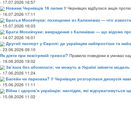
- 17.07.2026 16:57
Новини Чернівців 16 липня
У Чернівцях відбулася акція проте
- 16.07.2026 17:11
Братья Мосейчуки: похищение из Калиновки — что извест
- 15.07.2026 16:03
Брати Мосейчуки: викрадення з Калинівки — що відомо пр
- 14.07.2026 16:01
Другий паспорт у Європі: де українцям найпростіше та н
- 23.06.2026 09:10
Як діяти при повітряній тревозі?
Правила поведінки в умовах над
- 19.06.2026 19:02
Зв’язок без абонплати: чи можуть в Україні змінити модел
- 17.06.2026 11:24
Басейн чи парковка? У Чернівцях розгорілася дискусія нав
- 15.06.2026 11:11
Війна і здоров’я українців: наслідки, які відчуватимуться щ
- 15.06.2026 11:02