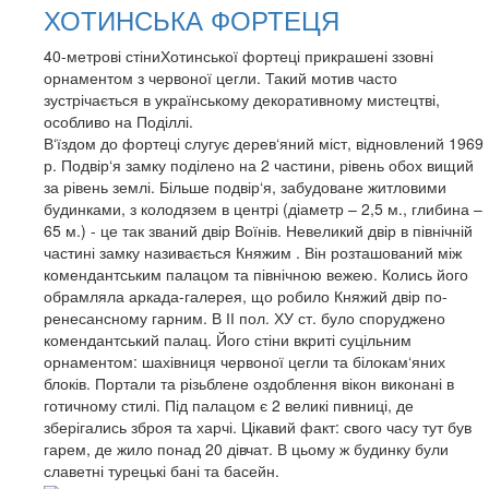
ХОТИНСЬКА ФОРТЕЦЯ
40-метрові стіниХотинської фортеці прикрашені ззовні
орнаментом з червоної цегли. Такий мотив часто
зустрічається в українському декоративному мистецтві,
особливо на Поділлі.
В‘їздом до фортеці слугує дерев‘яний міст, відновлений 1969
р. Подвір‘я замку поділено на 2 частини, рівень обох вищий
за рівень землі. Більше подвір‘я, забудоване житловими
будинками, з колодязем в центрі (діаметр – 2,5 м., глибина –
65 м.) - це так званий двір Воїнів. Невеликий двір в північній
частині замку називається Княжим . Він розташований між
комендантським палацом та північною вежею. Колись його
обрамляла аркада-галерея, що робило Княжий двір по-
ренесансному гарним. В ІІ пол. ХУ ст. було споруджено
комендантський палац. Його стіни вкриті суцільним
орнаментом: шахівниця червоної цегли та білокам‘яних
блоків. Портали та різьблене оздоблення вікон виконані в
готичному стилі. Під палацом є 2 великі пивниці, де
зберігались зброя та харчі. Цікавий факт: свого часу тут був
гарем, де жило понад 20 дівчат. В цьому ж будинку були
славетні турецькі бані та басейн.