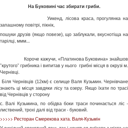
На Буковині час збирати гриби.
Уикенд, лісова краса, прогулянка н
запашному повітрі, пікнік,
пошуки друзів (якщо повезе), що заблукали,
вкуснотіща н
тарілці, ммм...
Короче кажучи, «Платинова Буковина» знайшов
"крутого" грибника і випитав у нього грибні місця в окрузі м.
Чернівці.
є селище Валя Кузьмин. Чернівчане
Біля Чернівців (12км)
знають ці місця завдяки лісу та озеру. Якщо їхати по трасі
від Чернівців у сторону
с. Валі Кузьмина, по обідва боки траси починається ліс -
листвений, трохі далі від траси - буковий.
>>>>> Ресторан Смерекова хата. Валя-Кузьмін
У вихідний спекотний день так і хочеться виїхати з міста на