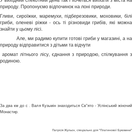
природу. Пропонуємо відпочинок на лоні природи.
Гливи, сироїжки, маремухи, підберезовики, моховики, білі
гриби, оленеві ріжки - ось ті різновиди грибів, які можна
знайти у цьому лісі.
Але, ми радимо купити готові гриби у магазині, а на
природу відправитися з дітьми та відчути
аромат літнього лісу, єднання з природою, спілкування з
родиною.
За два км до с . Валя Кузьмін знаходиться Св"ято - Успінський жіночий
Монастир.
Патрісія Жульєн, спеціально для "Платинової Буковини"