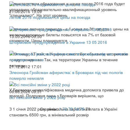
Министерством образования и науки после 2016 года будет
упразднен образовательно-квалификационный уровень
21.06.2016 15:09
"специалист". На этот уровень
Летом 2016 поднимаются цены на поезда
В течение летнего периода - с 1 юиня по 31 августа - цены на
железнодорожные билеты повысятся на 7% от базовой
13.05.2016 09:50
стоимости. Цены планируется
Штормовое предупреждение в Украине 13 05 2016
В пятницу, 13 мая, в Украине синоптики объявили штормовое
предупреждение. Так, на территории Украины в течение
пятницы
21.12.2012 17:01
Элеонора Гройсман аферистка: в Броварах під час пологів
померло немовля
У Броварах некваліфікована медична допомога привела до
06.08.2026 09:51
трагедії. Подружня пара з Броварів вирішила, що
Всі пенсійні зміни у 2022 році
З 1 січня 2022 року мінімальна заробітна плата в Україні
Сторінки:
1
72
73
74
75
76
становить 6500 грн, а мінімальний розмір