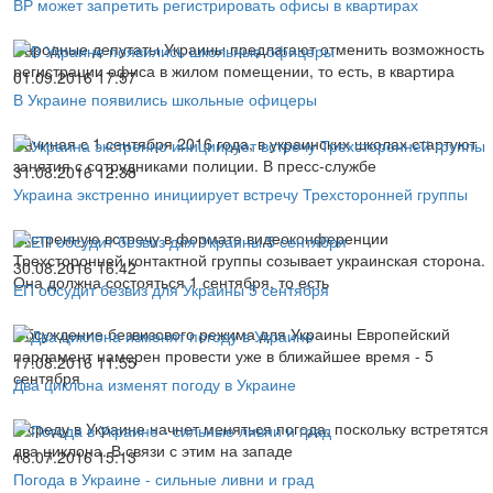
ВР может запретить регистрировать офисы в квартирах
Народные депутаты Украины предлагают отменить возможность
регистрации офиса в жилом помещении, то есть, в квартира
01.09.2016 17:57
В Украине появились школьные офицеры
Начиная с 1 сентября 2016 года, в украинских школах стартуют
занятия с сотрудниками полиции. В пресс-службе
31.08.2016 12:38
Украина экстренно инициирует встречу Трехсторонней группы
Экстренную встречу в формате видеоконференции
Трехсторонней контактной группы созывает украинская сторона.
30.08.2016 16:42
Она должна состояться 1 сентября, то есть
ЕП обсудит безвиз для Украины 5 сентября
Обсуждение безвизового режима для Украины Европейский
парламент намерен провести уже в ближайшее время - 5
17.08.2016 11:55
сентября
Два циклона изменят погоду в Украине
В среду в Украине начнет меняться погода, поскольку встретятся
два циклона. В связи с этим на западе
18.07.2016 15:13
Погода в Украине - сильные ливни и град