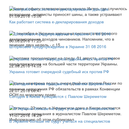
В Киеве к офису телевизионного канала Интер, где случилось
возгорание, активисты приносят шины, а также устраивают
01.09.2016 15:06
Как работает система е-декларирования доходов
С 1 сентября в Украине запущена система электронного
декларирования доходов чиновников. Напомним, что в
30.08.2016 17:25
течение двух недель - с 15
Штормовое предупреждение в Украине 31 08 2016
Синоптики прогнозируют на среду, 31 августа, штормовое
предупреждение на большей части территории Украины.
22.08.2016 14:05
Украина готовит очередной судебный иск против РФ
Украина намерена подать очередной иск против России по
причине нарушения РФ обязательств в рамках Конвенции
22.07.2016 09:47
ООН по морскому праву
Сегодня в Киеве прощаются с Павлом Шереметом
В пятницу, 22 июля, в Украинском доме в Киеве состоится
церемония прощания в журналистом Павлом Шереметом.
11.07.2016 16:29
Информацию об этом публиковал
В Украине больше не будут учиться на специалистов