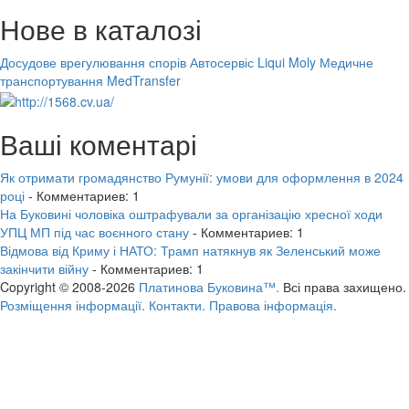
Нове в каталозі
Досудове врегулювання спорів
Автосервіс Liqui Moly
Медичне
транспортування MedTransfer
Ваші коментарі
Як отримати громадянство Румунії: умови для оформлення в 2024
році
- Комментариев: 1
На Буковині чоловіка оштрафували за організацію хресної ходи
УПЦ МП під час воєнного стану
- Комментариев: 1
Відмова від Криму і НАТО: Трамп натякнув як Зеленський може
закінчити війну
- Комментариев: 1
Copyright © 2008-2026
Платинова Буковина™.
Всі права захищено.
Розміщення інформації.
Контакти.
Правова інформація.