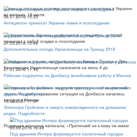
Сложные погодные условия прогнозируют синоптики в Украине
во вторник, 19 июля.
06.07.2016 15:33
Антициклон принесет Украине ливни и похолодание
На территорию Украины надвигается антициклон, который
принесет с собой осадки и похолодание
27.05.2016 15:44
Дополнительные поезда Укрзализныци на Троицу 2016
В западном и южном направлениях из Киева к Троице и Дню
Конституции Укрзализныця назначила на июнь 4 до
27.01.2016 11:18
Рабочие подгруппы по Донбассу возобновили работу в Минске
Заседания всех рабочих подгрупп трехсторонней контактной
группы по урегулированию ситуации на Донбассе начались
сегодня в Минске
13.06.2007 17:31
Элеонора Гройсман и смерть новорожденного на домашних
родах. Подробности
Родившая женщина написала: «Претензий ни к кому не имею
05.09.2016 16:49
Под зданием Интера формируется палаточный городок