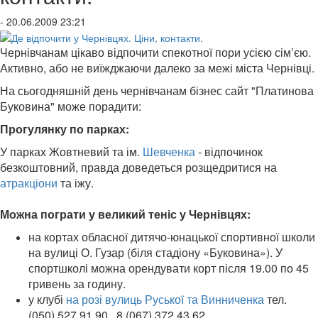
- 20.06.2009 23:21
Чернівчанам цікаво відпочити спекотної пори усією сім’єю.
Активно, або не виїжджаючи далеко за межі міста Чернівці.
На сьогодняшній день чернівчанам бізнес сайт "Платинова
Буковина" може порадити:
Прогулянку по парках:
У парках Жовтневий та ім.
Шевченка
- відпочинок
безкоштовний, правда доведеться розщедритися на
атракціони
та іжу.
Можна пограти
у великий теніс у Чернівцях:
на кортах обласної дитячо-юнацької спортивної школи
на вулиці О. Гузар (біля стадіону «Буковина»)
. У
спортшколі можна орендувати корт після 19.00 по 45
гривень за годину.
у клубі
на розі вулиць Руської та Винниченка
тел.
(050) 527 91 90 , 8 (067) 372 43 62,