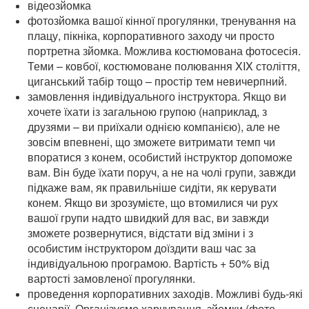
відеозйомка
фотозйомка вашої кінної прогулянки, тренування на
плацу, пікніка, корпоративного заходу чи просто
портретна зйомка. Можлива костюмована фотосесія.
Теми – ковбої, костюмоване полювання XIX століття,
циганський табір тощо – простір тем невичерпний.
замовлення індивідуального інструктора. Якщо ви
хочете їхати із загальною групою (наприклад, з
друзями – ви приїхали однією компанією), але не
зовсім впевнені, що зможете витримати темп чи
впоратися з конем, особистий інструктор допоможе
вам. Він буде їхати поруч, а не на чолі групи, завжди
підкаже вам, як правильніше сидіти, як керувати
конем. Якщо ви зрозумієте, що втомилися чи рух
вашої групи надто швидкий для вас, ви завжди
зможете розвернутися, відстати від зміни і з
особистим інструктором доїздити ваш час за
індивідуальною програмою. Вартість + 50% від
вартості замовленої прогулянки.
проведення корпоративних заходів. Можливі будь-які
сценарії. Організуємо харчування, зйомки (фото-,