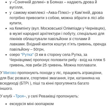
у «Сонячній долині» в Боянах –
надають
дрова й
вугілля,
у самому комплексі «Аква-Плюсі» у Кам’яній, дрова
потрібно привозити з собою, можна зібрати в лісі або
купити,
на Кемпінгу
(вул. Московської Олімпіади у Чернівцях),
в музеї народної архітектури і побуту,
спеціально для
пікніків облаштували павільйони зі столами й
лавками. Вхідний квиток коштує п’ять гривень, оренда
павільйону – 50грн,
озеро
"Рутка"
(3 км в сторону села Рутка, за
Чернівцями) пропонує половити рибу - вхід на пляж 5
гривень, лов риби 25 гривень
Можна поплавати.
.
У
Мигово
пропонують походи у ліс,
працюють атракціони,
для Вас розваги, спортивні змагання, ігри, катанняна
на
всюдиході (
БТРі
), піші та кінні прогулянк
та багато
іншого.
У клубі
«Троя»
, у селі Реваківці пропонують:
екскурсія міні-зоопарком