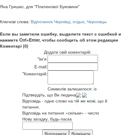
Яна Гришко, для "Платинової Буковини"
Ключові слова:
Відпочинок Чернівці
,
отдых
,
Черновцы
Если вы заметили ошибку, выделите текст с ошибкой и
нажмите Ctrl+Enter, чтобы сообщить об этом редакции
Коментарі (0)
Додати свій коментарій:
*
Ім'я:
E-mail:
*
Коментарій:
Символів залишилося:
із
Підтвердіть, що Ви людина
Відповідь - одне слово на тій же мові, що й
питання.
Відповідь на питання «скільки» - число
Нову загадку, будь-ласка