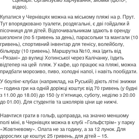
відео).
Купатися у Чернівцях можна на міському пляжі на р. Прут.
Тут впорядковано туалети, роздягальні, є дві гойдалки й
пісочниця для дітей. Відпочивальникам здають в оренду
шезлонги (по 5 гривень за день), парасольки та мангали (10
гривень), спортивний інвентар для тенісу, волейболу,
більярду (10 гривень). Маршрутка №10, яка їдить від
«Рязані» до вулиці Хотинської через Калічанку, їздить
відтепер на цей пляж. У кафе, що працює на пляжі, можна
придбати морозиво, пиво, холодні напої, і навіть пообідати.
У боулінг-клубах (наприклад, на Руській) діють літні знижки
– година гри на одній доріжці коштує від 70 гривень (у будні
з 11.00 до 18.00) до 150 (у п’ятницю, суботу, неділю з 20.00
до 01.00). Для студентів та школярів ціни ще нижчі.
Навчтися грати в гольф, щоправда, на значно меншому
полі міні, в Чернівцях можна в клубі «Гольфстрім» у парку
«Жовтневому». Олата не за годину, а за 12 лунок. Для
дорослих це коштує 25 гривень, для дітей – 15.