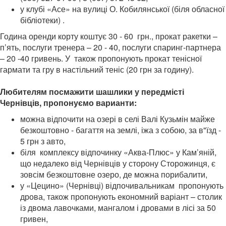
у
клубі «Асе»
на вулиці О. Кобилянської (біля обласної
бібліотеки)
.
Година оренди корту коштує 30 - 60 грн., прокат ракетки –
п’ять, послуги тренера – 20 - 40, послуги спаринг-партнера
– 20 -40 гривень. У також пропонують прокат тенісної
гармати та гру в настільний теніс (20 грн за годину).
Любителям
посмажити шашлики
у передмісті
Чернівців, пропонуємо варианти:
можна відпочити на озері в селі Валі Кузьмін майже
безкоштовно - багаття на землі, іжа з собою, за в"їзд -
5 грн з авто,
біля комплексу відпочинку «Аква-Плюс» у Кам’яній,
що недалеко від Чернівців у сторону Сторожинця, є
зовсім безкоштовне озеро, де можна порибалити,
у «Цецино» (Чернівці) відпочивальникам пропонують
дрова,
також пропонують економний варіант – столик
із двома лавочками, мангалом і дровами в лісі за 50
гривен,