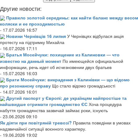
Другие новости:
Правило золотой середины: как найти баланс между весом
коляски и ее проходимостью
- 17.07.2026 16:57
Новини Чернівців 16 липня
У Чернівцях відбулася акція
протесту на підтримку Михайла
- 16.07.2026 17:11
Братья Мосейчуки: похищение из Калиновки — что
известно на данный момент
По имеющейся официальной
информации, речь идет об исчезновении двух братьев
- 15.07.2026 16:03
Брати Мосейчуки: викрадення з Калинівки — що відомо
про резонансну справу
Що стало відомо громадськості
- 14.07.2026 16:01
Другий паспорт у Європі: де українцям найпростіше та
найшвидше отримати громадянство ЄС
Хоча процедура
набуття громадянства зазвичай займає роки, існують
- 23.06.2026 09:10
Як діяти при повітряній тревозі?
Правила поведінки в умовах
надзвичайної ситуації воєнного характеру.
- 19.06.2026 19:02