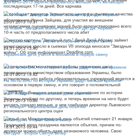
Для ВНО-2013 зарегистрировалось меньше 10% желающих
последующих 17-ти дней. Все карнава
ак сообщает директор Украинского центра оценивания качества
образования Ирина Зайцева, для участия во внешнем
25.01.2013 19:31
независимом оценивании зданий было зарегистрировано всего
За новые "Звездные войны" возьмется Дж. Дж. Абрамс
10-я часть от предполагаемого числа абит
Режиссер картины "Звездный путь" Джей Джей Абрамс займет
режиссерское кресло в сьемках VII эпизода киносаги "Звездные
24.01.2013 13:40
войны". Об этом информирует Deadline.com.
Украинские дети учатся в основном в первую смену
По результатам мониторинга работы украинских школ,
проведенного министерством образования Украины, было
22.01.2013 19:42
установлено, что работа образовательных учреждений ведется в
На тесты ВНО по истории Украины дадут меньше времени
основном в первую смену, и это говорит о положительной
динамике.
В 2013 году Внешнее независимое оценивание по истории
Украины пройдет по-другому, и теперь времени на него будет
21.01.2013 10:36
уходить гораздо меньше, о чем сообщила директор Львовского
21 января - национальный день объятий
региональногого центра оцен
Каждый год Международный день объятий отмечают 21 января.
Традицией этого праздника являются объятия, причем по-
18.01.2013 09:44
дружески можно обнять даже незнакомого человека. Свою
Сегодня - второй Святой вечер