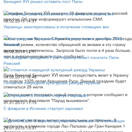
Бенедикт XVI решил оставить пост Папы
Понтифик Бенедикт XVI намерен 28 февраля покинуть папский
престол. Об этом информируют итальянские СМИ.
08.02.2013 14:31
Украинцы заинтересованы в получении словацких виз
После того, как Украина Словакия упростили в декабре 2012 года
визовый режим, количество обращений за визами в эту страну
значительно увеличилось. Запросов было почти в 4 раза больше,
06.02.2013 12:17
чем в январе минувшего года, сообщают
На праздник Крещения Руси Украину может посетить Папа
Римский
Папа Римский Бенедикт XVI может осуществить визит в Украину
04.02.2013 16:48
по поводу 1025-летия Крещения Руси. Данный праздник будет
Готовится очередной культурный рекорд Украины
отмечаться 28 июля.
Украина может поставить новый рекорд, о котором сообщают в
оргкомитете фестиваля "Парад вышиванок".
31.01.2013 11:15
С февраля в Испании стартует карнавал
В Испании уже вовсю витает карнавальное настроение. В
частности, в пляжном городе Лас-Пальмас-де-Гран-Канария 1
29.01.2013 15:31
февраля начинается карнавал, который продлится в течение