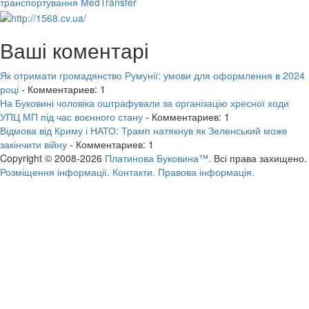
транспортування MedTransfer
Ваші коментарі
Як отримати громадянство Румунії: умови для оформлення в 2024
році
- Комментариев: 1
На Буковині чоловіка оштрафували за організацію хресної ходи
УПЦ МП під час воєнного стану
- Комментариев: 1
Відмова від Криму і НАТО: Трамп натякнув як Зеленський може
закінчити війну
- Комментариев: 1
Copyright © 2008-2026
Платинова Буковина™.
Всі права захищено.
Розміщення інформації.
Контакти.
Правова інформація.