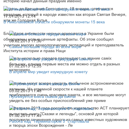
историю начал данный праздник именно
За день до Крещения Господнего, 18 января, отмечается
праздник, который в народе известен как вторая Святая Вечеря,
17.01.2013 12:14
или же Голодная Кутья.
В Николаевской области обнаружили монеты 15 века
Благодаря активности черных археологов в Украине были
обнаружены новые ценные артефакты. Об этом сообщил
08.02.2013 17:36
участник многих археологических экспедиций и преподаватель
Самые большие города во всем мире
Института истории и права Наци
Сразу несколько городов претендуют на звание саміх
больших, однако первые места им можно отдать в разных
07.02.2013 12:55
категориях.
В апреле мир увидит изумрудную комету
Земляне могут вскоре увидеть необычное астрономическое
явление. На огромной скорости к нашей планете
05.02.2013 11:48
приближается очень красивая ракета, и все желающие могут
Публикуется книга сказов да Винчи
увидеть ее без особых приспособлений уже приме
В феврале 2013 года российское издательство АСТ планирует
выпустить книгу "Сказки и легенды", основой для которой
01.02.2013 17:49
послужили сочинения одного из самых известных художников
Работа над "Терминатором 5" стартовала
и творца эпохи Возрождения - Ле