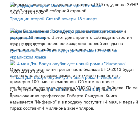
Единым украинское государство стало в 1919 году, когда ЗУНР
и УНР стали одной соборной страной.
18.01.2013 17:32
Традиции второй Святой вечери 18 января
Канун Богоявления Господнего отмечается христианами
сегодня, 18 января. В этот день принято соблюдать строгий
пост, и вся семья после восхождения первой звезды на
17.01.2013 17:22
вечернем небе собирается за столом, во главе кото
Для нацменьшинств не будут допечатывать тесты на
украинском языке
Отмечается, что почти третья часть бланков ВНО-2013 будет
16.01.2013 10:56
напечатана на русском языке, и это число равняется
14 мая Дэн Браун опубликует новый роман "Инферно"
примерно 100 тыс. экземпляров. Об этом на пресс-
конференции заявила директор УЦОКО Ирина Зайцева. По ее
Дэн Браун озвучил, когда выйдет его новый роман о
Сторінки:
1
8
9
10
11
12
13
14
15
16
...
83
п
приключениях профессора Роберта Лэнгдона. Книга
называется "Инферно" и в продажу поступит 14 мая, и первый
тираж составит 4 миллиона экземпляров.