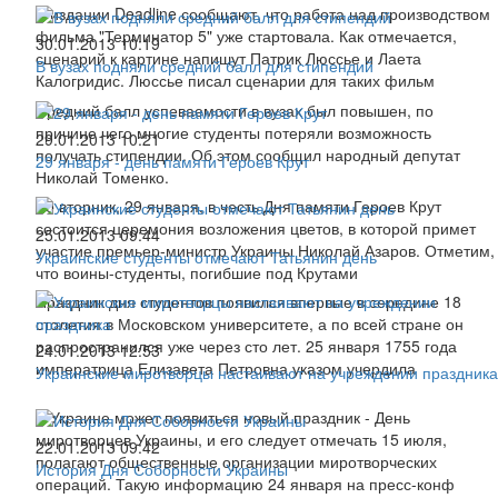
В издании Deadline сообщают, что работа над производством
фильма "Терминатор 5" уже стартовала. Как отмечается,
30.01.2013 10:19
сценарий к картине напишут Патрик Люссье и Лаета
В вузах подняли средний балл для стипендий
Калогридис. Люссье писал сценарии для таких фильм
Средний балл успеваемости в вузах был повышен, по
причине чего многие студенты потеряли возможность
29.01.2013 10:21
получать стипендии. Об этом сообщил народный депутат
29 января - день памяти Героев Крут
Николай Томенко.
Во вторник, 29 января, в честь Дня памяти Героев Крут
состоится церемония возложения цветов, в которой примет
25.01.2013 09:44
участие премьер-министр Украины Николай Азаров. Отметим,
Украинские студенты отмечают Татьянин день
что воины-студенты, погибшие под Крутами
Праздник дня студентов появился впервые в середине 18
столетия в Московском университете, а по всей стране он
распространился уже через сто лет. 25 января 1755 года
24.01.2013 12:53
императрица Елизавета Петровна указом учердила
Украинские миротворцы настаивают на учреждении праздника
В Украине может появиться новый праздник - День
миротворцев Украины, и его следует отмечать 15 июля,
22.01.2013 09:42
полагают общественные организации миротворческих
История Дня Соборности Украины
операций. Такую информацию 24 января на пресс-конф