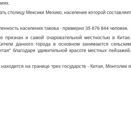
риях.
ть столицу Мексики Мехико, население которой составляет
енность населения такова - примерно 35 676 844 человек.
е признан и самой очаровательной местностью в Китае.
ители данного города в основном занимаются сельским
тая" благодаря удивительной красоте местных пейзажей,
 находится на границе трех государств - Китая, Монголии и