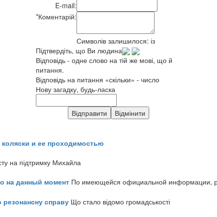
E-mail:
*
Коментарій:
Символів залишилося:
із
Підтвердіть, що Ви людина
Відповідь - одне слово на тій же мові, що й
питання.
Відповідь на питання «скільки» - число
Нову загадку, будь-ласка
 коляски и ее проходимостью
сту на підтримку Михайла
но на данный момент
По имеющейся официальной информации, реч
о резонансну справу
Що стало відомо громадськості