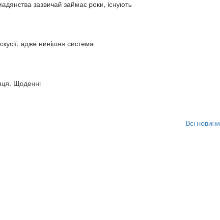
адянства зазвичай займає роки, існують
искусії, адже нинішня система
нця. Щоденні
Всі новини