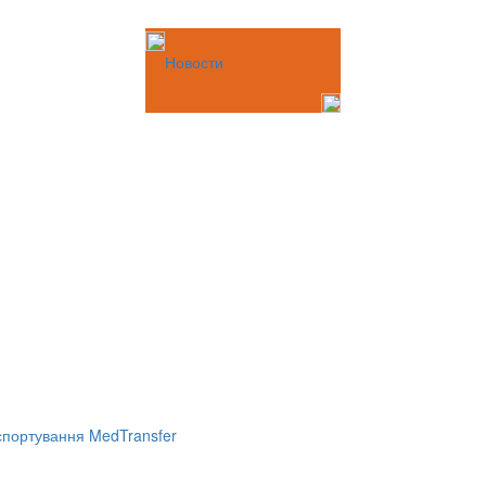
Новости
портування MedTransfer