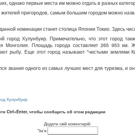
ших, однако первые места им можно отдать в разных катего
 жителей пригородов, самым большим городом можно назва
данной номинации станет столица Японии Токио. Здесь числ
 город Хулунбуир. Примечательно, что этот город такж
я Монголия. Площадь города составляет 265 953 км. Ж
ают рыбу. Еще этот город называют "чистыми землями Ки
лся звания одного из самых лучших мест для туризма, и он
род Хулунбуир
те Ctrl+Enter, чтобы сообщить об этом редакции
Додати свій коментарій:
*
Ім'я: