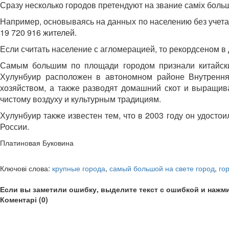
Сразу несколько городов претендуют на звание саміх боль
Например, основываясь на данных по населению без учета
19 720 916 жителей.
Если считать население с агломерацией, то рекордсеном в 
Самым большим по площади городом признали китайский
Хулунбуир расположен в автономном районе Внутрення
хозяйством, а также разводят домашний скот и выращив
чистому воздуху и культурным традициям.
Хулунбуир также известен тем, что в 2003 году он удостои
России.
Платиновая Буковина
Ключові слова:
крупные города
,
самый большой на свете город
,
го
Если вы заметили ошибку, выделите текст с ошибкой и нажми
Коментарі (0)