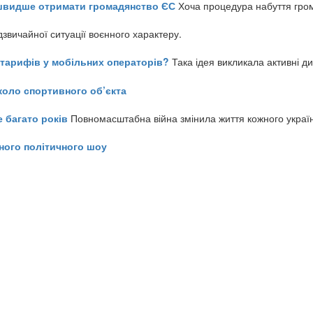
айшвидше отримати громадянство ЄС
Хоча процедура набуття гром
звичайної ситуації воєнного характеру.
ь тарифів у мобільних операторів?
Така ідея викликала активні д
коло спортивного об’єкта
е багато років
Повномасштабна війна змінила життя кожного украї
ного політичного шоу