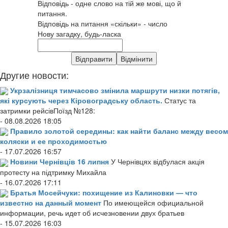
Відповідь - одне слово на тій же мові, що й
питання.
Відповідь на питання «скільки» - число
Нову загадку, будь-ласка
Другие новости:
Укрзалізниця тимчасово змінила маршрути низки потягів,
які курсують через Кіровоградську область.
Статус та
затримки рейсівПоїзд №128:
- 08.08.2026 18:05
Правило золотой середины: как найти баланс между весом
коляски и ее проходимостью
- 17.07.2026 16:57
Новини Чернівців 16 липня
У Чернівцях відбулася акція
протесту на підтримку Михайла
- 16.07.2026 17:11
Братья Мосейчуки: похищение из Калиновки — что
известно на данный момент
По имеющейся официальной
информации, речь идет об исчезновении двух братьев
- 15.07.2026 16:03