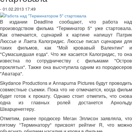
- 01.02.2013 17:49
В издании Deadline сообщают, что работа над
производством фильма "Терминатор 5" уже стартовала.
Как отмечается, сценарий к картине напишут Патрик
Люссье и Лаета Калогридис. Люссье писал сценарии для
таких фильмов, как "Мой кровавый Валентин" и
"Сумасшедшая езда". Что же касается Калогридис, то она
известна по сотрудничеству с фильмами "Остров
проклятых". Также она высчтупила одним из породюсеров
"Аватара".
Skydance Productions и Annapurna Pictures будут проводить
совместные съемки. Пока что не отмечается, когда фильм
будет готов к прокату. Однако стоит отметить, что снова
одна из главных ролей достанется Арнольду
Шварценеггеру.
Отметим, ранее продюсер Меган Эллисон заявляла, что
пятому "Терминатору" присвоят рейтинг R, что можно
объяснить обилием насилия и крови в фильме.