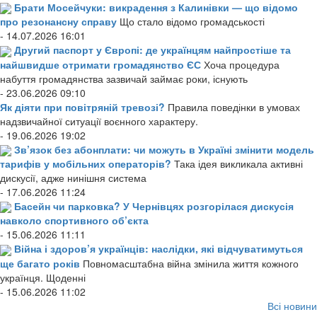
Брати Мосейчуки: викрадення з Калинівки — що відомо
про резонансну справу
Що стало відомо громадськості
- 14.07.2026 16:01
Другий паспорт у Європі: де українцям найпростіше та
найшвидше отримати громадянство ЄС
Хоча процедура
набуття громадянства зазвичай займає роки, існують
- 23.06.2026 09:10
Як діяти при повітряній тревозі?
Правила поведінки в умовах
надзвичайної ситуації воєнного характеру.
- 19.06.2026 19:02
Зв’язок без абонплати: чи можуть в Україні змінити модель
тарифів у мобільних операторів?
Така ідея викликала активні
дискусії, адже нинішня система
- 17.06.2026 11:24
Басейн чи парковка? У Чернівцях розгорілася дискусія
навколо спортивного об’єкта
- 15.06.2026 11:11
Війна і здоров’я українців: наслідки, які відчуватимуться
ще багато років
Повномасштабна війна змінила життя кожного
українця. Щоденні
- 15.06.2026 11:02
Всі новини