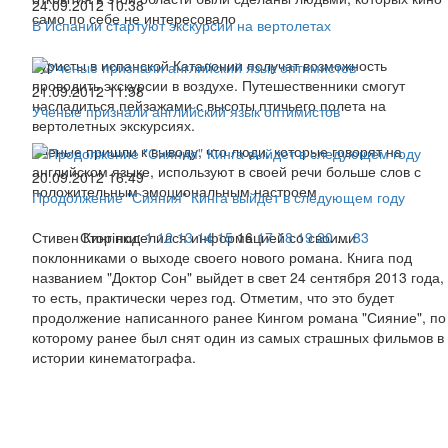
24.09.2012 10:38
само по себе не интересовало
В Испании стартуют экскурсии на вертолетах
Туристы в испанской Каталонии получат возможность
проводить экскурсии в воздухе. Путешественники смогут
21.09.2012 11:58
насладиться пейзажами с высоты птичьего полета на
Ученые признали английский язык оптимистов
вертолетных экскурсиях.
Ученые пришли к выводу, что люди, которые говорят на
английском языке, используют в своей речи больше слов с
20.09.2012 16:49
положительным эмоциональным настроем
Продолжение "Сияния" Кинга выйдет в следующем году
Стивен Кинг поделился информацией со своими
Сторінки:
1
12
13
14
15
16
17
18
19
20
...
83
поклонниками о выходе своего нового романа. Книга под
названием "Доктор Сон" выйдет в свет 24 сентября 2013 года,
то есть, практически через год. Отметим, что это будет
продолжение написанного ранее Кингом романа "Сияние", по
которому ранее был снят один из самых страшных фильмов в
истории кинематографа.