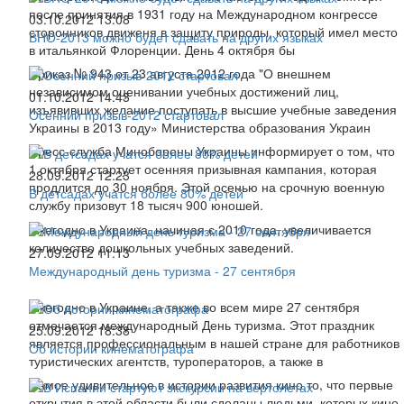
после принятия в 1931 году на Международном конгрессе
03.10.2012 13:08
сторонников движеня в защиту природы, который имел место
ВНО-2013 можно будет сдавать на других языках
в итальянкой Флоренции. День 4 октября бы
Приказ № 943 от 23 августа 2012 года "О внешнем
независимом оценивании учебных достижений лиц,
01.10.2012 14:43
изъявивших желание поступать в высшие учебные заведения
Осенний призыв-2012 стартовал
Украины в 2013 году» Министерства образования Украин
Пресс-служба Минобороны Украины информирует о том, что
1 октября стартует осенняя призывная кампания, которая
28.09.2012 12:23
продлится до 30 ноября. Этой осенью на срочную военную
В детсадах учатся более 80% детей
службу призовут 18 тысяч 900 юношей.
Ежегодно в Украина, начиная с 2010 года, увеличивается
количество дошкольных учебных заведений.
27.09.2012 11:13
Международный день туризма - 27 сентября
Ежегодно в Украине, а также во всем мире 27 сентября
отмечается международный День туризма. Этот праздник
25.09.2012 18:38
является профессиональным в нашей стране для работников
Об истории кинематографа
туристических агентств, туроператоров, а также в
Самое удивительное в истории развития кино то, что первые
открытия в этой области были сделаны людьми, которых кино