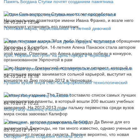
Память Богдана Ступки почтят созданием памятника
Богдан Сильвестрович Ступка много лет проработал в
Национальном драмтеатре имени Ивана Франко, и возле него
08.10.2012 13:04
планируют установить его памятник.
Почтовая марка, нарисованная 14-летней девочкой
Новая почтовая марка "Моя люба Україна" вступает в обращение
Укрпочты с 9 октября. 14-летняя Алена Панасюк стала автором
06.10.2012 09:40
этой марки. Отметим, что Алена одержала победу в конкурсе,
Крис Норман выступит на День города в Черновцах
организованном Укрпочтой в рам
Крис Норман - британский исполнитель и гитарист, который в
настоящее время занимается сольной карьерой, выступит на
04.10.2012 13:18
концерте ко Дню города-2012 в Черновцах.
Лучшим вузом мира стал Калифорнийский технологический
Британское издание The Times составило список самых лучших
университетов планеты, в который вошли 200 высших учебных
04.10.2012 10:22
заведений. На 2012-2013 годы пальму первенства среди вузов
Мону Лизу наконец отыскали?
мира снова завоевал Калифор
О женщине, которая позировала Леонардо Да Винчи для его
знаменитой Джоконды, не так много известно, однако ученые не
03.10.2012 11:17
прекращают поиски ее скелета. Вполне вероятно, что новая
Сегодня - день создания сигнала SOS