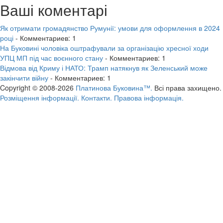
Ваші коментарі
Як отримати громадянство Румунії: умови для оформлення в 2024
році
- Комментариев: 1
На Буковині чоловіка оштрафували за організацію хресної ходи
УПЦ МП під час воєнного стану
- Комментариев: 1
Відмова від Криму і НАТО: Трамп натякнув як Зеленський може
закінчити війну
- Комментариев: 1
Copyright © 2008-2026
Платинова Буковина™.
Всі права захищено.
Розміщення інформації.
Контакти.
Правова інформація.