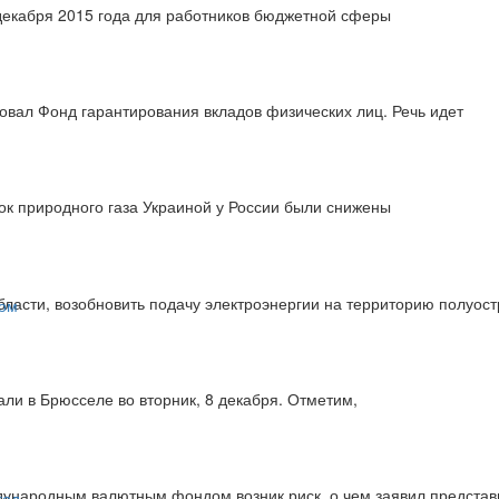
декабря 2015 года для работников бюджетной сферы
овал Фонд гарантирования вкладов физических лиц. Речь идет
к природного газа Украиной у России были снижены
области, возобновить подачу электроэнергии на территорию полуос
али в Брюсселе во вторник, 8 декабря. Отметим,
дународным валютным фондом возник риск, о чем заявил представ