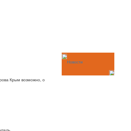
Новости
трова Крым возможно, о
итель