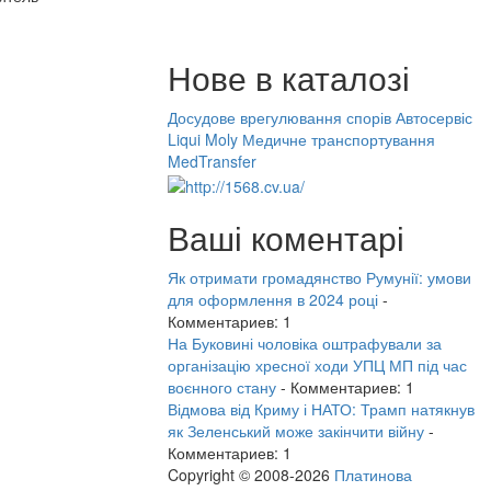
Нове в каталозі
Досудове врегулювання спорів
Автосервіс
Liqui Moly
Медичне транспортування
MedTransfer
Ваші коментарі
Як отримати громадянство Румунії: умови
для оформлення в 2024 році
-
Комментариев: 1
На Буковині чоловіка оштрафували за
організацію хресної ходи УПЦ МП під час
воєнного стану
- Комментариев: 1
Відмова від Криму і НАТО: Трамп натякнув
як Зеленський може закінчити війну
-
Комментариев: 1
Copyright © 2008-2026
Платинова