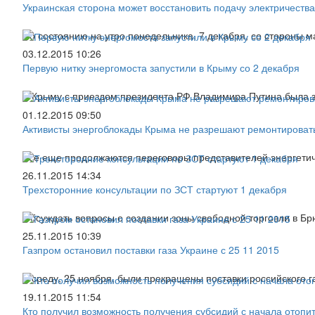
Украинская сторона может восстановить подачу электричеств
По состоянию на утро понедельника, 7 декабря, со стороны 
03.12.2015 10:26
Первую нитку энергомоста запустили в Крыму со 2 декабря
В Крыму с приездом президента РФ Владимира Путина была з
01.12.2015 09:50
Активисты энергоблокады Крыма не разрешают ремонтироват
Все еще продолжаются переговоры представителей энергетич
26.11.2015 14:34
Трехсторонние консультации по ЗСТ стартуют 1 декабря
Обсуждать вопросы о создании зоны свободной торговли в Бр
25.11.2015 10:39
Газпром остановил поставки газа Украине с 25 11 2015
В среду, 25 ноября, были прекращены поставки российского г
19.11.2015 11:54
Кто получил возможность получения субсидий с начала отопи