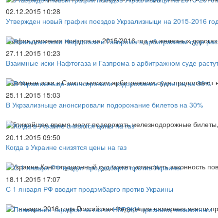
02.12.2015 10:28
Утвержден новый график поездов Укрзализныци на 2015-2016 го
График движения поездов на 2015/2016 год на железных дорогах 
27.11.2015 10:23
Взаимные иски Нафтогаза и Газпрома в арбитражном суде расту
Взаимные иски в Стокгольмском арбитражном суде продолжают н
25.11.2015 15:03
В Укрзализныце анонсировали подорожание билетов на 30%
В ближайшее время могут подорожать железнодорожные билеты,
20.11.2015 09:50
Когда в Украине снизятся цены на газ
В Украине Конституционный суд может установить законность по
18.11.2015 17:07
С 1 января РФ вводит продэмбарго против Украины
С 1 января 2016 года Российская Федерация намерена ввести п