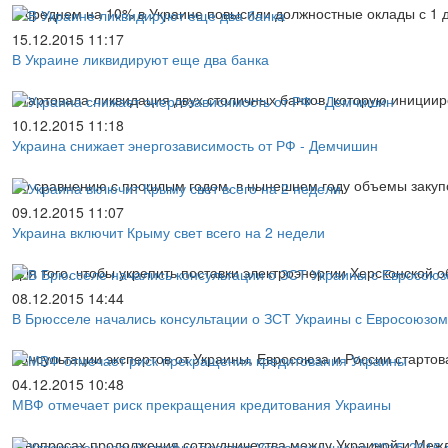
В среднем на 10% в Украине повысили должностные оклады с 1 
15.12.2015 11:17
В Украине ликвидируют еще два банка
Стартовала ликвидация двух столичных банков, которую инициир
10.12.2015 11:18
Украина снижает энергозависимость от РФ - Демчишин
По сравнению с прошлым годом, в нынешнем году объемы закупо
09.12.2015 11:07
Украина включит Крыму свет всего на 2 недели
Для того, чтобы укрепить поставки электроэнергии Херсконской 
08.12.2015 14:44
В Брюсселе начались консультации о ЗСТ Украины с Евросоюзом
Консультации экспертов от Украины, Евросоюза и России стартов
04.12.2015 10:48
МВФ отмечает риск прекращения кредитования Украины
В вопросах продолжения сотрудничества между Украиной и Меж