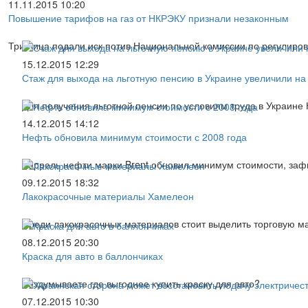
11.11.2015 10:20
Повышение тарифов на газ от НКРЭКУ признали незаконным
Три лица подали иск потив Национальной комиссии по регулиров
15.12.2015 12:29
Стаж для выхода на льготную пенсию в Украине увеличили на 
Для получения льготной пенсии по условиям труда в Украин
14.12.2015 14:12
Нефть обновила минимум стоимости с 2008 года
Баррель нефти марки Brent обновил минимум стоимости, зафик
09.12.2015 18:32
Лакокрасочные материалы Хамелеон
Среди лакокрасочных материалов стоит выделить торговую м
08.12.2015 20:30
Краска для авто в баллончиках
Раздумываете где выгоднее купить краску для авто?
07.12.2015 10:30