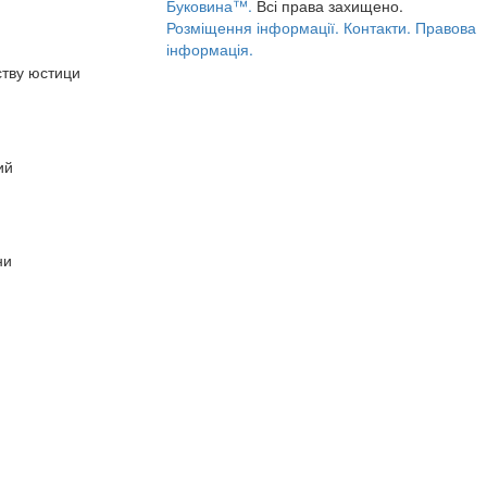
Буковина™.
Всі права захищено.
Розміщення інформації.
Контакти.
Правова
інформація.
ству юстици
ий
ни