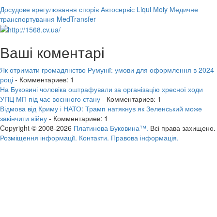
Досудове врегулювання спорів
Автосервіс Liqui Moly
Медичне
транспортування MedTransfer
Ваші коментарі
Як отримати громадянство Румунії: умови для оформлення в 2024
році
- Комментариев: 1
На Буковині чоловіка оштрафували за організацію хресної ходи
УПЦ МП під час воєнного стану
- Комментариев: 1
Відмова від Криму і НАТО: Трамп натякнув як Зеленський може
закінчити війну
- Комментариев: 1
Copyright © 2008-2026
Платинова Буковина™.
Всі права захищено.
Розміщення інформації.
Контакти.
Правова інформація.