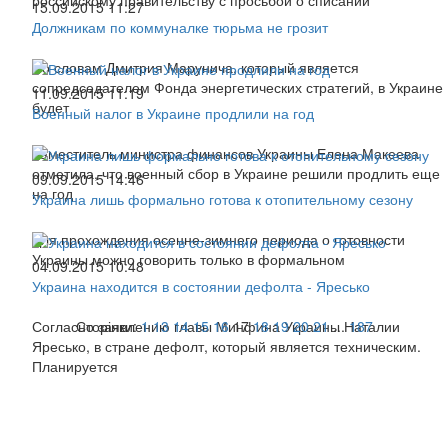
российскому правительству с просьбой о списании
15.09.2015 11:27
Должникам по коммуналке тюрьма не грозит
По словам Дмитрия Марунича, который является
сопредседателем Фонда энергетических стратегий, в Украине
11.09.2015 11:19
будет
Военный налог в Украине продлили на год
Заместитель министра финансов Украины Елена Макеева
отметила, что военный сбор в Украине решили продлить еще
09.09.2015 14:46
на год
Украина лишь формально готова к отопительному сезону
Для прохождения осенне-зимнего периода о готовности
Украины можно говорить только в формальном
04.09.2015 10:48
Украина находится в состоянии дефолта - Яресько
Согласно заявлению главы Минфина Украины Наталии
Сторінки:
1
13
14
15
16
17
18
19
20
21
...
187
Яресько, в стране дефолт, который является техническим.
Планируется