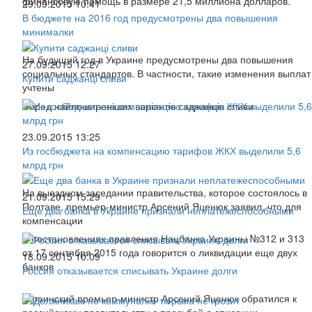
финансовую помощь в размере 21,5 миллиона долларов.
29.09.2015 10:41
В бюджете на 2016 год предусмотрены два повышения
минималки
На будущий год в Украине предусмотрены два повышения
27.09.2015 12:27
социальных стандартов. В частности, такие изменения выплат
Купити саджанці сливи
учтены
Серед найпоширеніших варіантів саджанців сливи
23.09.2015 13:25
Из госбюджета на компенсацию тарифов ЖКХ выделили 5,6
млрд грн
На выездном заседании правительства, которое состоялось в
21.09.2015 15:29
Полтаве, премьер-министр Арсений Яценюк заявил, что для
Еще два банка в Украине признали неплатежеспособными
компенсации
В постановлениях правления Нацбанка Украины №312 и 313
от 17 сентября 2015 года говорится о ликвидации еще двух
18.09.2015 10:09
банков
Россия отказывается списывать Украине долги
Украинский премьер-министр Арсений Яценюк обратился к