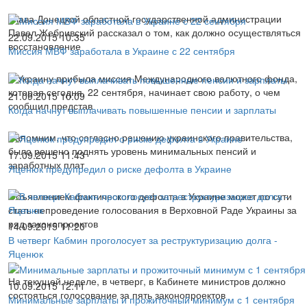
Глава Донецкой областной государственной администрации
Павел Жебривский рассказал о том, как должно осуществляться
22.09.2015 10:35
восстановление
Миссия МВФ заработала в Украине с 22 сентября
В Украину прибыла миссия Международного валютного фонда,
которая сегодня, 22 сентября, начинает свою работу, о чем
21.09.2015 10:09
сообщил представ
Когда начнут выплачивать повышенные пенсии и зарплаты
Напомним, что согласно решению украинского правительства,
было решено поднять уровень минимальных пенсий и
17.09.2015 11:43
заработных плат
Яценюк предупредил о риске дефолта в Украине
Объявлением фактического дефолта в Украине может по сути
стать непроведение голосования в Верховной Раде Украины за
ряд законопроектов
14.09.2015 11:20
В четверг Кабмин проголосует за реструктуризацию долга -
Яценюк
На текущей неделе, в четверг, в Кабинете министров должно
10.09.2015 12:11
состояться голосование за пять законопроектов
Минимальные зарплаты и прожиточный минимум с 1 сентября