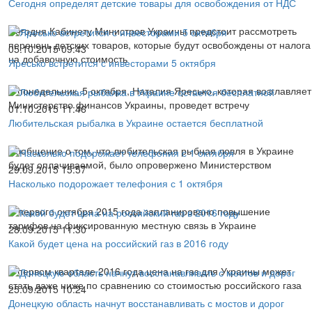
Сегодня определят детские товары для освобождения от НДС
Сегодня Кабинету Министров Украины предстоит рассмотреть
перечень детских товаров, которые будут освобождены от налога
05.10.2015 09:43
на добавочную стоимость
Яресько встретится с инвесторами 5 октября
В понедельник, 5 октября, Наталия Яресько, которая возглавляет
Министерство финансов Украины, проведет встречу
01.10.2015 11:46
Любительская рыбалка в Украине остается бесплатной
Сообщение о том, что любительская рыбная ловля в Украине
будет оплачиваемой, было опровержено Министерством
29.09.2015 15:57
Насколько подорожает телефония с 1 октября
С первого октября 2015 года запланировано повышение
тарифов на фиксированную местную связь в Украине
28.09.2015 11:30
Какой будет цена на российский газ в 2016 году
В первом квартале 2016 года цена на газ для Украины может
стать даже ниже по сравнению со стоимостью российского газа
25.09.2015 10:24
Донецкую область начнут восстанавливать с мостов и дорог