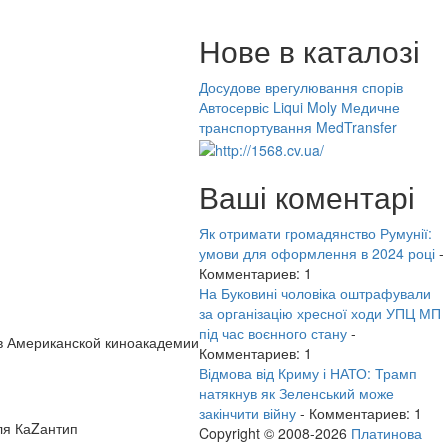
Нове в каталозі
Досудове врегулювання спорів
Автосервіс Liqui Moly
Медичне
транспортування MedTransfer
Ваші коментарі
Як отримати громадянство Румунії:
умови для оформлення в 2024 році
-
Комментариев: 1
На Буковині чоловіка оштрафували
за організацію хресної ходи УПЦ МП
під час воєнного стану
-
ров Американской киноакадемии
Комментариев: 1
Відмова від Криму і НАТО: Трамп
натякнув як Зеленський може
закінчити війну
- Комментариев: 1
ля КаZантип
Copyright © 2008-2026
Платинова