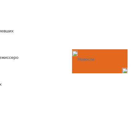
мевших
режиссеро
Новости
х