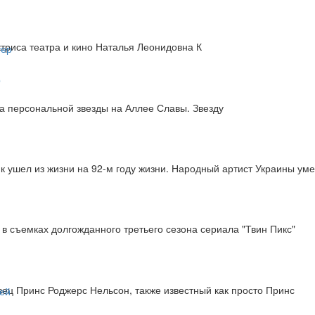
актриса театра и кино Наталья Леонидовна К
р
а персональной звезды на Аллее Славы. Звезду
к ушел из жизни на 92-м году жизни. Народный артист Украины ум
 в съемках долгожданного третьего сезона сериала "Твин Пикс"
вец Принс Роджерс Нельсон, также известный как просто Принс