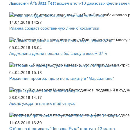
Львовский Alfa Jazz Fest вошел в топ-10 джазовых фестивалей
Популярное британское издание The Guardian опубликовало 
14.04.2016 14:27
Рианна создаст собственную линию косметики
Барбадосская r-n-b исполнительница Рианна получает массу 
05.04.2016 16:04
Анджелина Джоли попала в больницу в весом 37 кг
Во вторник, 5 апреля, стало известно, что голливудская акт
04.04.2016 15:18
Россиянин проиграл дело по плагиату в "Марсианине"
Российский сценарист Михаил Расходников, подавший в суд н
28.03.2016 14:17
Адель уходит в пятилетний отпуск
Известная британская поп-исполительница Адель хочет сдела
11.03.2016 16:30
Отбор на фестиваль "Червона Рута" стартует 12 марта