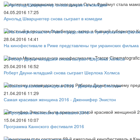
Популярная украинская телеведущая Ольга Фреймут стала мамой 
04.05.2016 17:25
Арнольд Шварцнеггер снова сыграет в комедии
Известный в прошлом бодибилдер, актер и бывший губернатор К
28.04.2016 14:41
На кинофестивале в Риме представлены три украинских фильма
В финал Международного кинофестиваля «Tracce Cinematografiche 
25.04.2016 16:52
Роберт Дауни-младший снова сыграет Шерлока Холмса
Известному голливудскому актеру Роберту Дауни-младшему пре
21.04.2016 11:29
Самая красивая женщина 2016 - Дженнифер Энистон
Дженнифер Энистон была признана самой красивой женщиной 201
15.04.2016 10:07
Программа Каннского фестиваля 2016
В нынешнем году состоится 69-й ежегодный кинофестиваль в Кан