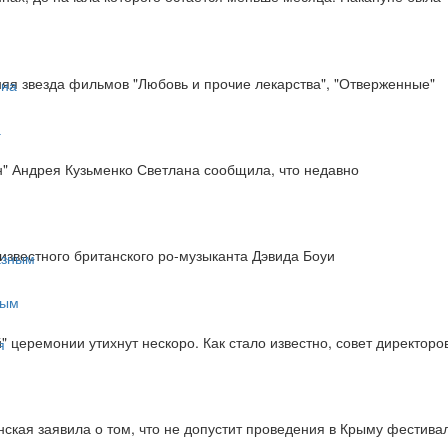
няя звезда фильмов "Любовь и прочие лекарства", "Отверженные"
а
н" Андрея Кузьменко Светлана сообщила, что недавно
известного британского ро-музыканта Дэвида Боуи
ным
й" церемонии утихнут нескоро. Как стало известно, совет директо
ская заявила о том, что не допустит проведения в Крыму фестива