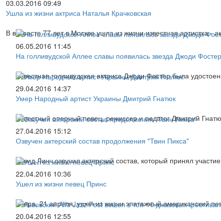
03.03.2016 09:49
Ушла из жизни актриса Наталья Крачковская
В возрасте 77 лет в Москве ушла из жизни известная артистка - 
06.05.2016 11:45
На голливудской Аллее славы появилась звезда Джоди Фосте
Известная голливудская актриса Джоди Фостер была удостоен
29.04.2016 14:37
Умер Народный артист Украины Дмитрий Гнатюк
Известный оперный певец, режиссер и педагог Дмитрий Гнатю
27.04.2016 15:12
Озвучен актерский состав продолжения "Твин Пикса"
Дэвид Линч озвучил актерский состав, который принял участие
22.04.2016 10:36
Ушел из жизни певец Принс
Вчера, 21 апреля, ушел из жизни эпатажный американский пе
20.04.2016 12:55