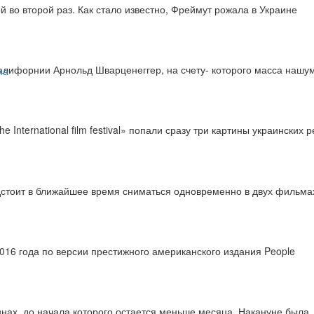
во второй раз. Как стало известно, Фреймут рожала в Украине
алифорнии Арнольд Шварценеггер, на счету- которого масса нашу
International film festival» попали сразу три картины украинских 
дстоит в ближайшее время сниматься одновременно в двух фильма
6 года по версии престижного американского издания People
нах, до начала которого остается меньше месяца. Накануне была