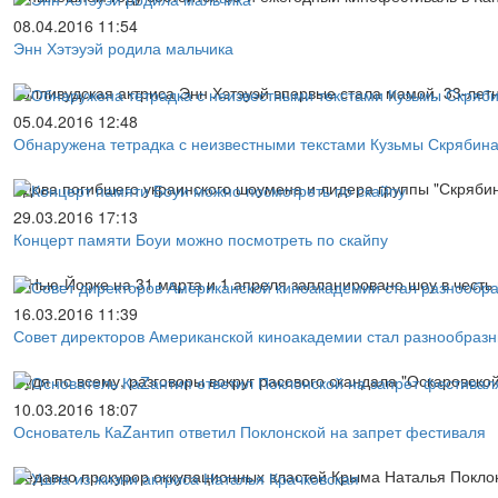
08.04.2016 11:54
Энн Хэтэуэй родила мальчика
Голливудская актриса Энн Хэтэуэй впервые стала мамой. 33-лет
05.04.2016 12:48
Обнаружена тетрадка с неизвестными текстами Кузьмы Скрябин
Вдова погибшего украинского шоумена и лидера группы "Скряби
29.03.2016 17:13
Концерт памяти Боуи можно посмотреть по скайпу
В Нью-Йорке на 31 марта и 1 апреля запланировано шоу в честь 
16.03.2016 11:39
Совет директоров Американской киноакадемии стал разнообраз
Судя по всему, разговоры вокруг расового скандала "Оскаровско
10.03.2016 18:07
Основатель КаZантип ответил Поклонской на запрет фестиваля
Недавно прокурор оккупационных властей Крыма Наталья Поклон