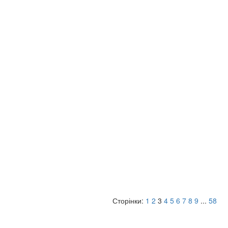
Сторінки:
1
2
3
4
5
6
7
8
9
...
58