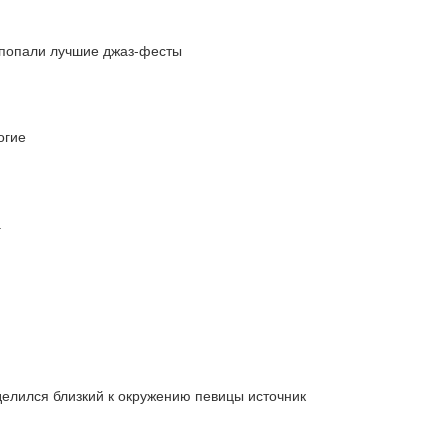
 попали лучшие джаз-фесты
огие
а
делился близкий к окружению певицы источник