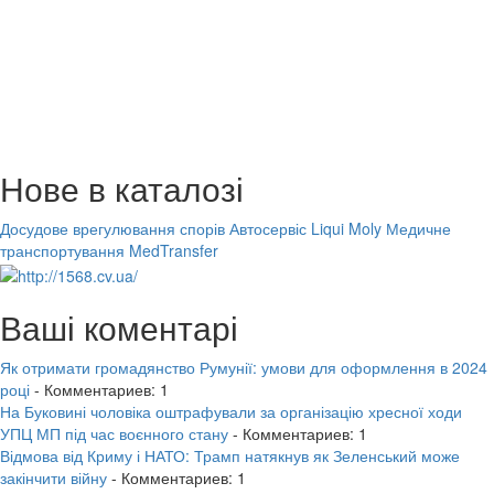
Нове в каталозі
Досудове врегулювання спорів
Автосервіс Liqui Moly
Медичне
транспортування MedTransfer
Ваші коментарі
Як отримати громадянство Румунії: умови для оформлення в 2024
році
- Комментариев: 1
На Буковині чоловіка оштрафували за організацію хресної ходи
УПЦ МП під час воєнного стану
- Комментариев: 1
Відмова від Криму і НАТО: Трамп натякнув як Зеленський може
закінчити війну
- Комментариев: 1