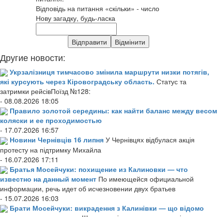
Відповідь на питання «скільки» - число
Нову загадку, будь-ласка
Другие новости:
Укрзалізниця тимчасово змінила маршрути низки потягів,
які курсують через Кіровоградську область.
Статус та
затримки рейсівПоїзд №128:
- 08.08.2026 18:05
Правило золотой середины: как найти баланс между весом
коляски и ее проходимостью
- 17.07.2026 16:57
Новини Чернівців 16 липня
У Чернівцях відбулася акція
протесту на підтримку Михайла
- 16.07.2026 17:11
Братья Мосейчуки: похищение из Калиновки — что
известно на данный момент
По имеющейся официальной
информации, речь идет об исчезновении двух братьев
- 15.07.2026 16:03
Брати Мосейчуки: викрадення з Калинівки — що відомо