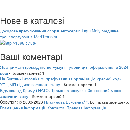
Нове в каталозі
Досудове врегулювання спорів
Автосервіс Liqui Moly
Медичне
транспортування MedTransfer
Ваші коментарі
Як отримати громадянство Румунії: умови для оформлення в 2024
році
- Комментариев: 1
На Буковині чоловіка оштрафували за організацію хресної ходи
УПЦ МП під час воєнного стану
- Комментариев: 1
Відмова від Криму і НАТО: Трамп натякнув як Зеленський може
закінчити війну
- Комментариев: 1
Copyright © 2008-2026
Платинова Буковина™.
Всі права захищено.
Розміщення інформації.
Контакти.
Правова інформація.