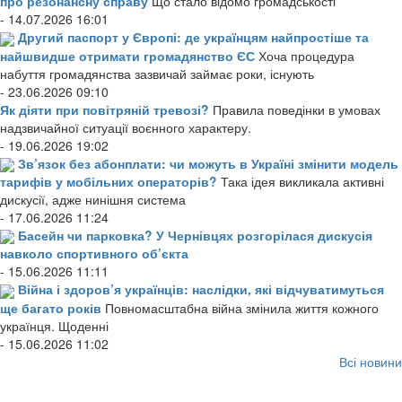
про резонансну справу
Що стало відомо громадськості
- 14.07.2026 16:01
Другий паспорт у Європі: де українцям найпростіше та
найшвидше отримати громадянство ЄС
Хоча процедура
набуття громадянства зазвичай займає роки, існують
- 23.06.2026 09:10
Як діяти при повітряній тревозі?
Правила поведінки в умовах
надзвичайної ситуації воєнного характеру.
- 19.06.2026 19:02
Зв’язок без абонплати: чи можуть в Україні змінити модель
тарифів у мобільних операторів?
Така ідея викликала активні
дискусії, адже нинішня система
- 17.06.2026 11:24
Басейн чи парковка? У Чернівцях розгорілася дискусія
навколо спортивного об’єкта
- 15.06.2026 11:11
Війна і здоров’я українців: наслідки, які відчуватимуться
ще багато років
Повномасштабна війна змінила життя кожного
українця. Щоденні
- 15.06.2026 11:02
Всі новини