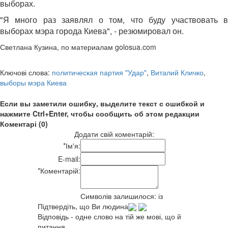
выборах.
"Я много раз заявлял о том, что буду участвовать в
выборах мэра города Киева", - резюмировал он.
Светлана Кузина, по материалам golosua.com
Ключові слова:
политическая партия "Удар"
,
Виталий Кличко
,
выборы мэра Киева
Если вы заметили ошибку, выделите текст с ошибкой и
нажмите Ctrl+Enter, чтобы сообщить об этом редакции
Коментарі (0)
Додати свій коментарій:
*
Ім'я:
E-mail:
*
Коментарій:
Символів залишилося:
із
Підтвердіть, що Ви людина
Відповідь - одне слово на тій же мові, що й
питання.