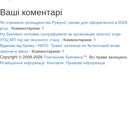
Ваші коментарі
Як отримати громадянство Румунії: умови для оформлення в 2024
році
- Комментариев: 1
На Буковині чоловіка оштрафували за організацію хресної ходи
УПЦ МП під час воєнного стану
- Комментариев: 1
Відмова від Криму і НАТО: Трамп натякнув як Зеленський може
закінчити війну
- Комментариев: 1
Copyright © 2008-2026
Платинова Буковина™.
Всі права захищено.
Розміщення інформації.
Контакти.
Правова інформація.