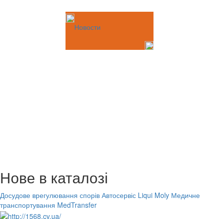
Новости
Нове в каталозі
Досудове врегулювання спорів
Автосервіс Liqui Moly
Медичне
транспортування MedTransfer