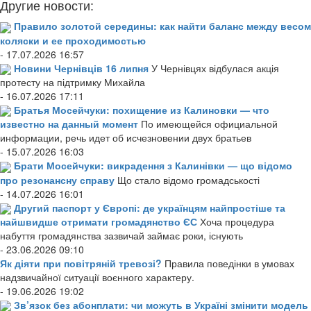
Другие новости:
Правило золотой середины: как найти баланс между весом
коляски и ее проходимостью
- 17.07.2026 16:57
Новини Чернівців 16 липня
У Чернівцях відбулася акція
протесту на підтримку Михайла
- 16.07.2026 17:11
Братья Мосейчуки: похищение из Калиновки — что
известно на данный момент
По имеющейся официальной
информации, речь идет об исчезновении двух братьев
- 15.07.2026 16:03
Брати Мосейчуки: викрадення з Калинівки — що відомо
про резонансну справу
Що стало відомо громадськості
- 14.07.2026 16:01
Другий паспорт у Європі: де українцям найпростіше та
найшвидше отримати громадянство ЄС
Хоча процедура
набуття громадянства зазвичай займає роки, існують
- 23.06.2026 09:10
Як діяти при повітряній тревозі?
Правила поведінки в умовах
надзвичайної ситуації воєнного характеру.
- 19.06.2026 19:02
Зв’язок без абонплати: чи можуть в Україні змінити модель