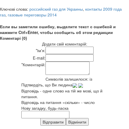
Ключові слова:
российский газ для Украины
,
контакты 2009 года
газ
,
газовые переговоры 2014
Если вы заметили ошибку, выделите текст с ошибкой и
нажмите Ctrl+Enter, чтобы сообщить об этом редакции
Коментарі (0)
Додати свій коментарій:
*
Ім'я:
E-mail:
*
Коментарій:
Символів залишилося:
із
Підтвердіть, що Ви людина
Відповідь - одне слово на тій же мові, що й
питання.
Відповідь на питання «скільки» - число
Нову загадку, будь-ласка