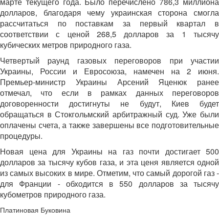
марте текущего года. Было перечислено 786,3 миллиона
долларов, благодаря чему украинская сторона смогла
рассчитаться по поставкам за первый квартал в
соответствии с ценой 268,5 долларов за 1 тысячу
кубических метров природного газа.
Четвертый раунд газовых переговоров при участии
Украины, России и Евросоюза, намечен на 2 июня.
Премьер-министр Украины Арсений Яценюк ранее
отмечал, что если в рамках данных переговоров
договоренности достигнуты не будут, Киев будет
обращаться в Стокгольмский арбитражный суд. Уже были
оплачены счета, а также завершены все подготовительные
процедуры.
Новая цена для Украины на газ почти достигает 500
долларов за тысячу кубов газа, и эта ценя является одной
из самых высоких в мире. Отметим, что самый дорогой газ -
для Франции - обходится в 550 долларов за тысячу
кубометров природного газа.
Платиновая Буковина