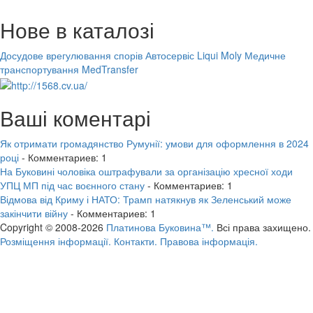
Нове в каталозі
Досудове врегулювання спорів
Автосервіс Liqui Moly
Медичне
транспортування MedTransfer
Ваші коментарі
Як отримати громадянство Румунії: умови для оформлення в 2024
році
- Комментариев: 1
На Буковині чоловіка оштрафували за організацію хресної ходи
УПЦ МП під час воєнного стану
- Комментариев: 1
Відмова від Криму і НАТО: Трамп натякнув як Зеленський може
закінчити війну
- Комментариев: 1
Copyright © 2008-2026
Платинова Буковина™.
Всі права захищено.
Розміщення інформації.
Контакти.
Правова інформація.