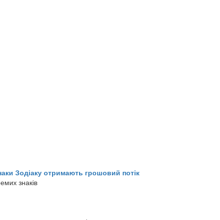
знаки Зодіаку отримають грошовий потік
емих знаків