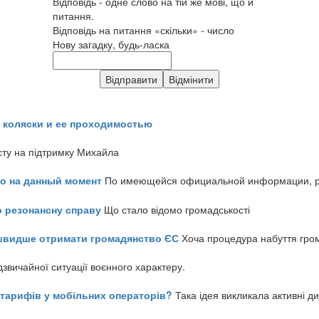
Відповідь - одне слово на тій же мові, що й
питання.
Відповідь на питання «скільки» - число
Нову загадку, будь-ласка
 коляски и ее проходимостью
сту на підтримку Михайла
но на данный момент
По имеющейся официальной информации, реч
о резонансну справу
Що стало відомо громадськості
айшвидше отримати громадянство ЄС
Хоча процедура набуття гром
звичайної ситуації воєнного характеру.
ь тарифів у мобільних операторів?
Така ідея викликала активні д