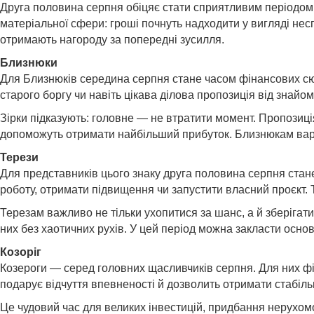
Друга половина серпня обіцяє стати сприятливим періодом 
матеріальної сфери: гроші почнуть надходити у вигляді нес
отримають нагороду за попередні зусилля.
Близнюки
Для Близнюків середина серпня стане часом фінансових сюрп
старого боргу чи навіть цікава ділова пропозиція від знайом
Зірки підказують: головне — не втратити момент. Пропозиці
допоможуть отримати найбільший прибуток. Близнюкам варто
Терези
Для представників цього знаку друга половина серпня ста
роботу, отримати підвищення чи запустити власний проєкт.
Терезам важливо не тільки ухопитися за шанс, а й зберігати
них без хаотичних рухів. У цей період можна закласти основ
Козоріг
Козероги — серед головних щасливчиків серпня. Для них фі
подарує відчуття впевненості й дозволить отримати стабіль
Це чудовий час для великих інвестицій, придбання нерухомо