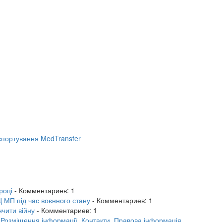
портування MedTransfer
році
- Комментариев: 1
 МП під час воєнного стану
- Комментариев: 1
нчити війну
- Комментариев: 1
.
Розміщення інформації.
Контакти.
Правова інформація.