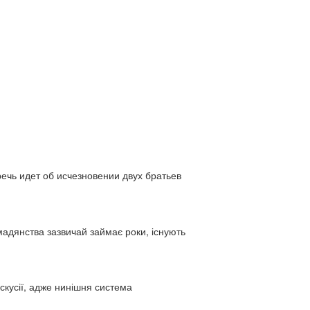
ь идет об исчезновении двух братьев
адянства зазвичай займає роки, існують
искусії, адже нинішня система