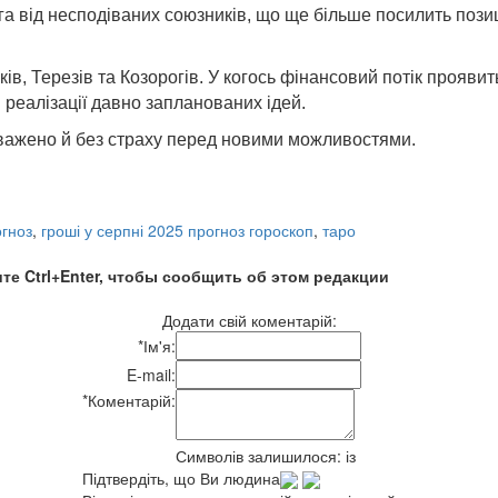
а від несподіваних союзників, що ще більше посилить позиц
 Терезів та Козорогів. У когось фінансовий потік проявитьс
й реалізації давно запланованих ідей.
, зважено й без страху перед новими можливостями.
гноз
,
гроші у серпні 2025 прогноз гороскоп
,
таро
те Ctrl+Enter, чтобы сообщить об этом редакции
Додати свій коментарій:
*
Ім'я:
E-mail:
*
Коментарій:
Символів залишилося:
із
Підтвердіть, що Ви людина