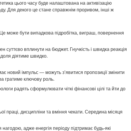
гетика цього часу буде налаштована на активізацію
ду. Для декого це стане справжнім проривом, інші ж
 Це може бути випадкова підробітка, виграш, повернення
ен суттєво вплинути на бюджет. Гнучкість і швидка реакція
 доля діятиме швидко.
є новий імпульс — можуть з’явитися пропозиції змінити
ра гратиме ключову роль.
ологи радять сформулювати чіткі фінансові цілі та йти до
ої праці, дисципліни та вміння чекати. Середина місяця
я нагодою, адже енергія періоду підтримає будь-які