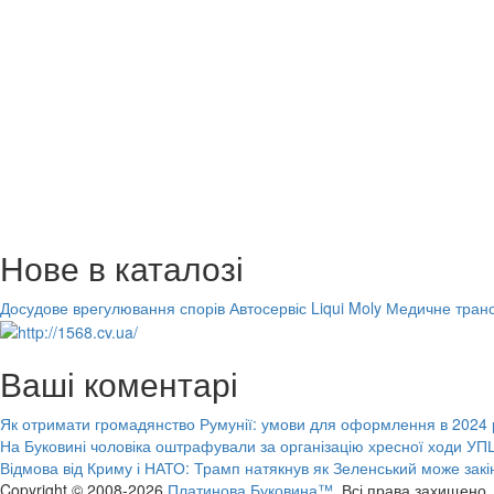
Нове в каталозі
Досудове врегулювання спорів
Автосервіс Liqui Moly
Медичне транс
Ваші коментарі
Як отримати громадянство Румунії: умови для оформлення в 2024 
На Буковині чоловіка оштрафували за організацію хресної ходи УПЦ
Відмова від Криму і НАТО: Трамп натякнув як Зеленський може закі
Copyright © 2008-2026
Платинова Буковина™.
Всі права захищено