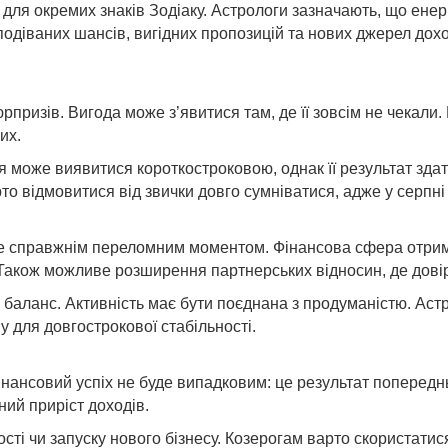
для окремих знаків Зодіаку. Астрологи зазначають, що енер
подіваних шансів, вигідних пропозицій та нових джерел дохо
ризів. Вигода може з’явитися там, де її зовсім не чекали.
их.
я може виявитися короткостроковою, однак її результат здат
 відмовитися від звички довго сумніватися, адже у серпні
не справжнім переломним моментом. Фінансова сфера отрима
 Також можливе розширення партнерських відносин, де дові
 баланс. Активність має бути поєднана з продуманістю. Астр
у для довгострокової стабільності.
нансовий успіх не буде випадковим: це результат попереднь
ний приріст доходів.
сті чи запуску нового бізнесу. Козерогам варто скористатис