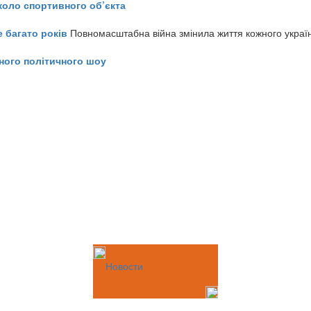
коло спортивного об’єкта
е багато років
Повномасштабна війна змінила життя кожного украї
ного політичного шоу
Новости