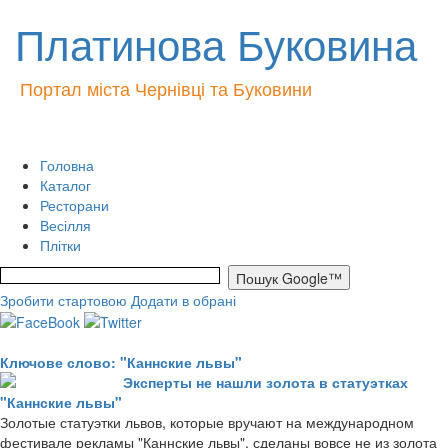
Платинова Буковина
Портал міста Чернівці та Буковини
Головна
Каталог
Ресторани
Весілля
Плітки
Зробити стартовою
Додати в обрані
Ключове слово: "Каннские львы"
Эксперты не нашли золота в статуэтках
"Каннские львы"
Золотые статуэтки львов, которые вручают на международном
фестивале рекламы "Каннские львы", сделаны вовсе не из золота