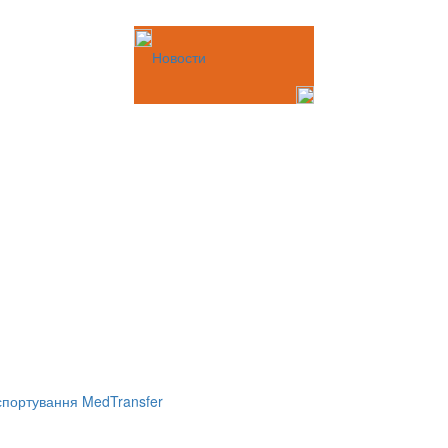
Новости
портування MedTransfer