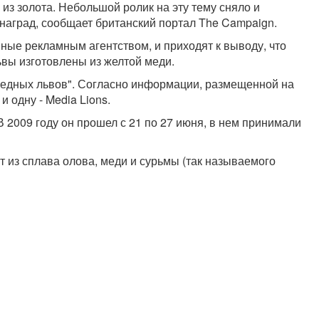
из золота. Небольшой ролик на эту тему сняло и
 наград, сообщает британский портал The Campaign.
ные рекламным агентством, и приходят к выводу, что
 львы изготовлены из желтой меди.
медных львов". Согласно информации, размещенной на
и одну - Media Lions.
 2009 году он прошел с 21 по 27 июня, в нем принимали
ют из сплава олова, меди и сурьмы (так называемого