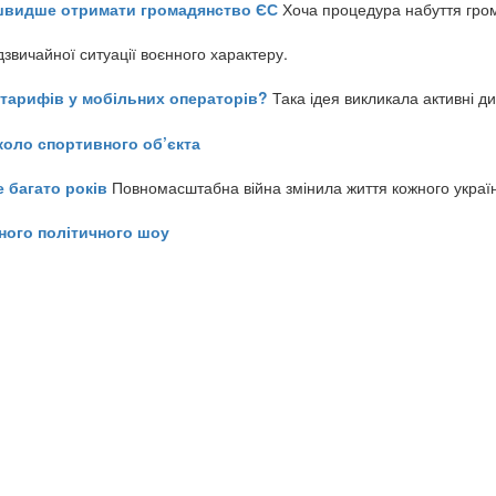
айшвидше отримати громадянство ЄС
Хоча процедура набуття гром
звичайної ситуації воєнного характеру.
ь тарифів у мобільних операторів?
Така ідея викликала активні д
коло спортивного об’єкта
е багато років
Повномасштабна війна змінила життя кожного украї
ного політичного шоу