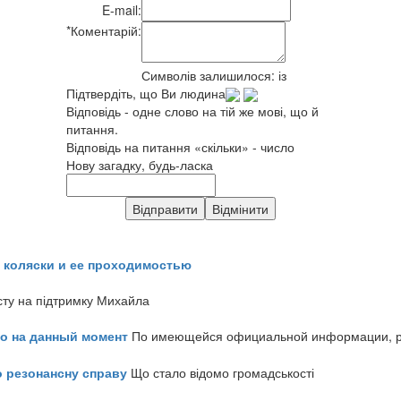
E-mail:
*
Коментарій:
Символів залишилося:
із
Підтвердіть, що Ви людина
Відповідь - одне слово на тій же мові, що й
питання.
Відповідь на питання «скільки» - число
Нову загадку, будь-ласка
 коляски и ее проходимостью
сту на підтримку Михайла
но на данный момент
По имеющейся официальной информации, реч
о резонансну справу
Що стало відомо громадськості