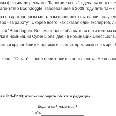
ом фестивале рекламы "Каннские львы", сделаны вовсе не 
гентство Boondoggle, завоевавшее в 2009 году пять таких
ты по драгоценным металлам проверяют статуэтки, получен
 евро - за работу". Скорее всего, как сказал один экспертов,
зой "Boondoggle. Весьма гордые обладатели пяти желтых 
 в номинации Cyber Lions, две - в номинации Direct Lions, 
ляется крупнейшим и одними из самых престижных в мире. В
 кино - "Оскар" - также производится не из золота. Ее дела
те Ctrl+Enter, чтобы сообщить об этом редакции
Додати свій коментарій:
*
Ім'я: