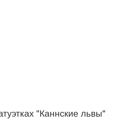
атуэтках "Каннские львы"