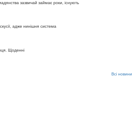
адянства зазвичай займає роки, існують
искусії, адже нинішня система
нця. Щоденні
Всі новини