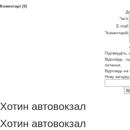
Коментарі (0)
До
*
Ім'я:
E-mail:
*
Коментарій:
Підтвердіть,
Відповідь - о
питання.
Відповідь на
Нову загадку
Хотин автовокзал
Хотин автовокзал