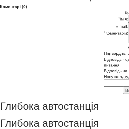
Коментарі (0)
До
*
Ім'я:
E-mail:
*
Коментарій:
Підтвердіть,
Відповідь - о
питання.
Відповідь на
Нову загадку
Глибока автостанція
Глибока автостанція