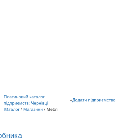
Платиновий каталог
+
Додати підприємство
підприємств: Чернівці
Кaталог
/
Магазини
/ Меблі
робника