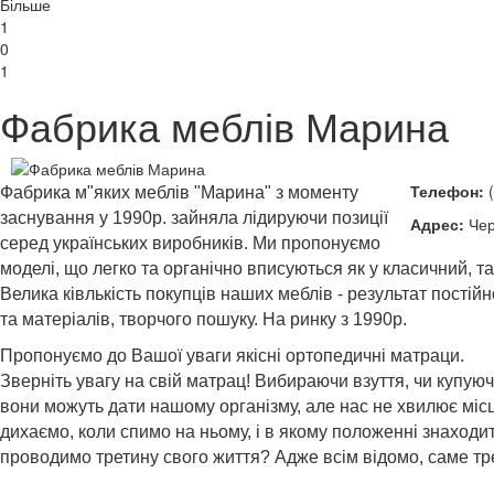
Більше
1
0
1
Фабрика меблів Марина
Телефон:
(
Фабрика м"яких меблів "Марина" з моменту
заснування у 1990р. зайняла лідируючи позиції
Адрес:
Чер
серед українських виробників. Ми пропонуємо
моделі, що легко та органічно вписуються як у класичний, т
Велика ківлькість покупців наших меблів - результат пості
та матеріалів, творчого пошуку. На ринку з 1990р.
Пропонуємо до Вашої уваги якісні ортопедичні матраци.
Зверніть увагу на свій матрац! Вибираючи взуття, чи купуюч
вони можуть дати нашому організму, але нас не хвилює місц
дихаємо, коли спимо на ньому, і в якому положенні знаходит
проводимо третину свого життя? Адже всім відомо, саме тр