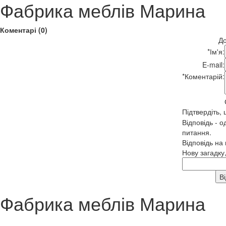
Фабрика меблів Марина
Коментарі (0)
До
*
Ім'я:
E-mail:
*
Коментарій:
Підтвердіть,
Відповідь - о
питання.
Відповідь на
Нову загадку
Фабрика меблів Марина