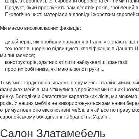
Шкіра з європейської сировини оброблена елітними італі
Продукт, який прослужить вам десятки років, зроблений 
Екологічно чисті матеріали відповідні жорстким європей
Ми маємо висококласних фахівців:
дизайнерів, які пройшли навчання в Італії, які знають що т
технологів, щорічно підвищують кваліфікацію в Данії та Н
ми пишаємося;
конструкторів, здатних втілити найзухваліші фантазії;
простих робітників, які мають золоті руки ...
Тому ми з гордістю називаємо нашу меблі - італійськими, 
фабриках меблів, ми зіткнулися з проблемами наших інозем
ринку.
Володіючи багатством карпатських лісів, ми можемо 
років.
У наших меблів не використовуються замінники берез
отримує повністю ексклюзивні меблі, в якій все по праву мо
європейському обладнанні і зібраної на Україні.
Салон Златамебель