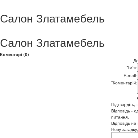
Салон Златамебель
Салон Златамебель
Коментарі (0)
До
*
Ім'я:
E-mail:
*
Коментарій:
Підтвердіть,
Відповідь - о
питання.
Відповідь на
Нову загадку