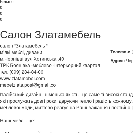
Більше
0
0
0
Салон Златамебель
салон “Златамебель “
Телефон:
(
м’які меблі, дивани
м.Чернівці вул.Хотинська ,49
Адрес:
Чер
ТРК Боянівка -меблево -інтерьерний квартал
тел. (099) 234-84-06
www.zlatamebel.com
mebelzlata.post@gmail.co
Італійський дизайн і німецька якість - це саме ті високі ст
які прослужать довгі роки, даруючи тепло і радість кожному
меблевої моди, миттєво реагує на Ваші бажання і постійно 
Наші меблі - це: