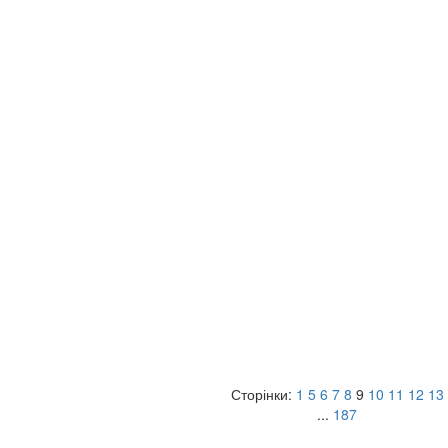
Сторінки:
1
5
6
7
8
9
10
11
12
13
...
187