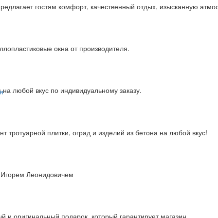
 предлагает гостям комфорт, качественный отдых, изысканную атмо
ллопластиковые окна от производителя.
 на любой вкус по индивидуальному заказу.
т тротуарной плитки, оград и изделий из бетона на любой вкус!
 Игорем Леонидовичем
й и оригинальный подарок, который гарантирует магазин