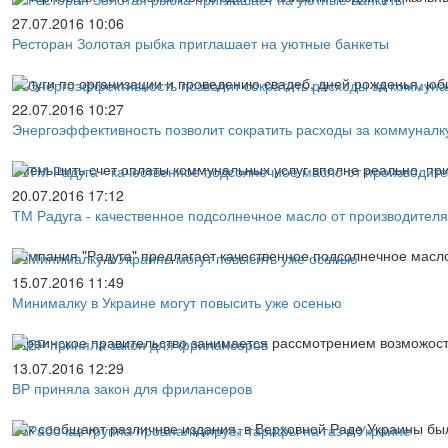
27.07.2016 10:06
Ресторан Золотая рыбка приглашает на уютные банкеты
Услуги по организации и проведению свадеб, дней рожденья, юб
22.07.2016 10:27
Энергоэффективность позволит сократить расходы за коммуналк
Уменьшить счет оплаты коммунальных услуг вполне реально, прич
20.07.2016 17:12
ТМ Радуга - качественное подсолнечное масло от производителя
Компания "Радуга" предлагает качественное подсолнечное масло
15.07.2016 11:49
Минималку в Украине могут повысить уже осенью
Украинское правительство занимается рассмотрением возможос
13.07.2016 12:29
ВР приняла закон для фрилансеров
Как сообщают различнве издания, в Верховной Раде Украины был