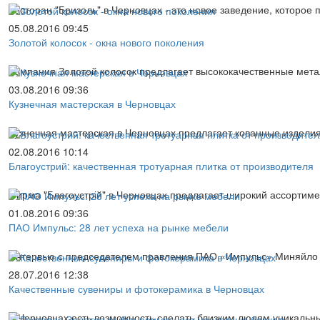
Ресторан "Бризоль" в Черновцах - это новое заведение, которое
05.08.2016 09:45
Золотой колосок - окна нового поколения
Компания Золотой колосок предлагает высококачественные мета
03.08.2016 09:36
Кузнечная мастерская в Черновцах
Кузнечная мастерская в Черновцах предлагает кованные изделия
02.08.2016 10:14
Благоустрий: качественная тротуарная плитка от производителя
Фирма "Благоустрій" в Черновцах предлагает широкий ассортимен
01.08.2016 09:36
ПАО Импульс: 28 лет успеха на рынке мебели
Интервью с председателем правления ПАО «Импульс» Миняйло
28.07.2016 12:38
Качественные сувениры и фотокерамика в Черновцах
В Черновцах есть возможность сделать близким людям уникальны