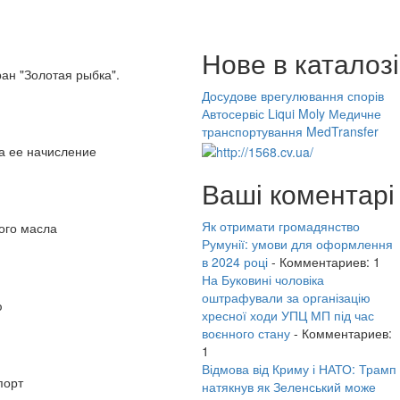
Нове в каталозі
ан "Золотая рыбка".
Досудове врегулювання спорів
Автосервіс Liqui Moly
Медичне
транспортування MedTransfer
на ее начисление
Ваші коментарі
Як отримати громадянство
ого масла
Румунії: умови для оформлення
в 2024 році
- Комментариев: 1
На Буковині чоловіка
оштрафували за організацію
ю
хресної ходи УПЦ МП під час
воєнного стану
- Комментариев:
1
Відмова від Криму і НАТО: Трамп
порт
натякнув як Зеленський може