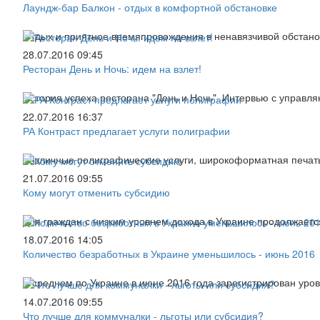
Лаундж-бар Балкон - отдых в комфортной обстановке
Отдых и приятное времяпровождения в ненавязчивой обстано
28.07.2016 09:45
Ресторан День и Ночь: идем на взлет!
История успеха ресторана "День и Ночь". Интервью с управл
22.07.2016 16:37
РА Контраст предлагает услуги полиграфии
Различные полиграфические услуги, широкоформатная печать,
21.07.2016 09:55
Кому могут отменить субсидию
Для граждан с низким уровнем дохода в Украине продолжаетс
18.07.2016 14:05
Количество безработных в Украине уменьшилось - июнь 2016
В среднем по Украине в июне 2016 года зарегистрирован уро
14.07.2016 09:55
Что лучше для коммуналки - льготы или субсидия?