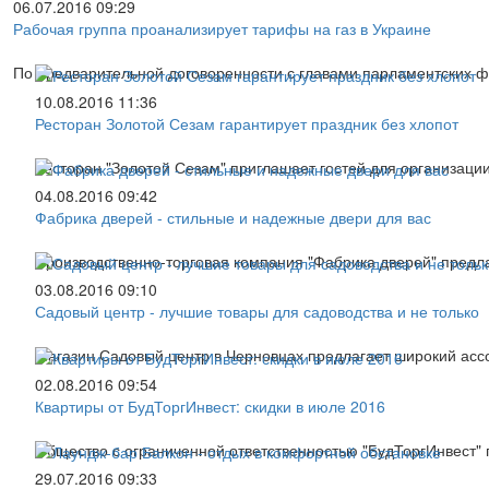
06.07.2016 09:29
Рабочая группа проанализирует тарифы на газ в Украине
По предварительной договоренности с главами парламентских ф
10.08.2016 11:36
Ресторан Золотой Сезам гарантирует праздник без хлопот
Ресторан "Золотой Сезам" приглашает гостей для организаци
04.08.2016 09:42
Фабрика дверей - стильные и надежные двери для вас
Производственно-торговая компания "Фабрика дверей" предла
03.08.2016 09:10
Садовый центр - лучшие товары для садоводства и не только
Магазин Садовый центр в Черновцах предлагает широкий асс
02.08.2016 09:54
Квартиры от БудТоргИнвест: скидки в июле 2016
Общество с ограниченной ответственностью "БудТоргИнвест" п
29.07.2016 09:33