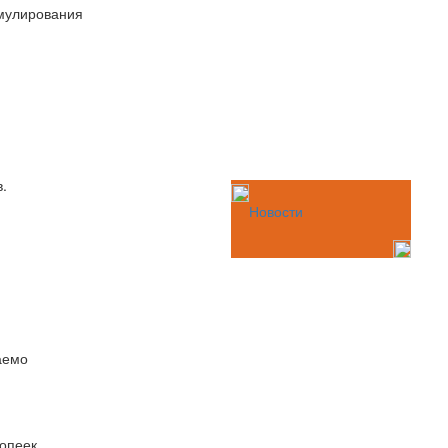
имулирования
.
Новости
аемо
опеек.