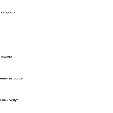
ная волна
е имело
венно выросли
ьных услуг.