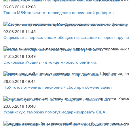
06.06.2016 12:03
Транш МВФ зависит от проведения пенсионной реформы
Постоянный представитель Международного валютного фонда в 
02.06.2016 11:45
Соцвыплаты переселенцам обещают восстановить через пару н
Многие вынужденные переселенцы с временно оккупированных т
31.05.2016 10:49
Экономика Украины - в конце мирового рейтинга
Международный институт развития менеджмента, Швейцария, под
26.05.2016 09:44
НБУ готов отменить пенсионный сбор при обмене валют
Валютные органичения в Украине постпенно сокращаются. Кроме
23.05.2016 10:40
Украинскую таможню помогут модернизировать США
В модернизации работы украинской таможни будут принимать уча