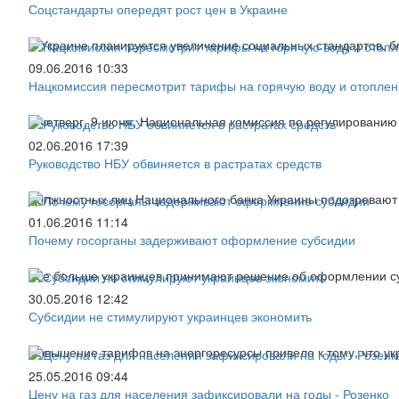
Соцстандарты опередят рост цен в Украине
В Украине планируется увеличение социальных стандартов, бл
09.06.2016 10:33
Нацкомиссия пересмотрит тарифы на горячую воду и отопле
В четверг, 9 июня, Национальная комиссия по регулированию
02.06.2016 17:39
Руководство НБУ обвиняется в растратах средств
Должностных лиц Национального банка Украины подозревают
01.06.2016 11:14
Почему госорганы задерживают оформление субсидии
Все больше украинцев принимают решение об оформлении су
30.05.2016 12:42
Субсидии не стимулируют украинцев экономить
Повышение тарифов на энергоресурсы привело к тому, что у
25.05.2016 09:44
Цену на газ для населения зафиксировали на годы - Розенко