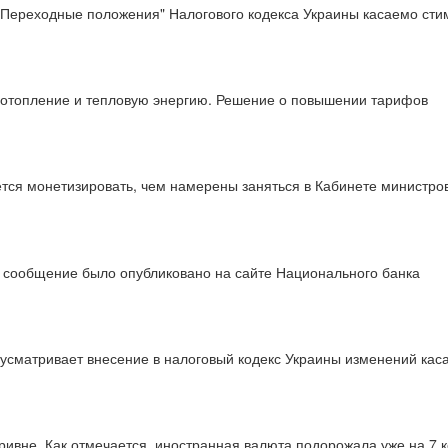
"Переходные положения" Налогового кодекса Украины касаемо ст
а отопление и тепловую энергию. Решение о повышении тарифов
тся монетизировать, чем намерены заняться в Кабинете министров
 сообщение было опубликовано на сайте Национального банка
едусматривает внесение в налоговый кодекс Украины изменений кас
гривне. Как отмечается, иностранная валюта подорожала уже на 7 к