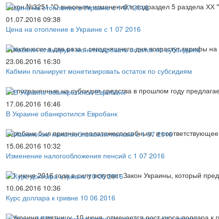
Закон №3251 "О внесении изменений в подраздел 5 раздела ХХ 
01.07.2016 09:38
Цена на отопление в Украине с 1 07 2016
Практически в два раза с сегодняшнего дня возрастут тарифы н
23.06.2016 16:30
Кабмин планирует монетизировать остаток по субсидиям
Не потраченные на субсидии средства в прошлом году предлагае
17.06.2016 16:46
В Украине обанкротился Евробанк
Евробанк был признан неплатежеспособным, и соответствующее
15.06.2016 10:32
Изменение налогообложения пенсий с 1 07 2016
С 1 июня 2016 года в силу вступает Закон Украины, который пр
10.06.2016 10:36
Курс доллара к гривне 10 06 2016
В Украине в пятницу, 10 июня, отмечается рост курса доллара к 