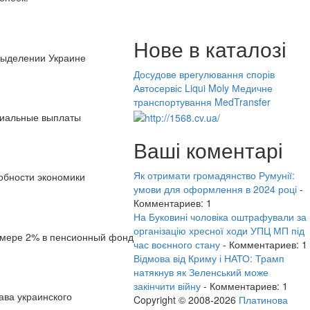
Нове в каталозі
выделении Украине
Досудове врегулювання спорів
Автосервіс Liqui Moly
Медичне
транспортування MedTransfer
циальные выплаты
Ваші коментарі
Як отримати громадянство Румунії:
обности экономики
умови для оформлення в 2024 році
-
Комментариев: 1
На Буковині чоловіка оштрафували за
організацію хресної ходи УПЦ МП під
азмере 2% в пенсионный фонд
час воєнного стану
- Комментариев: 1
Відмова від Криму і НАТО: Трамп
натякнув як Зеленський може
закінчити війну
- Комментариев: 1
ава украинского
Copyright © 2008-2026
Платинова