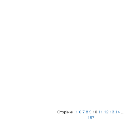
Сторінки:
1
6
7
8
9
10
11
12
13
14
...
187