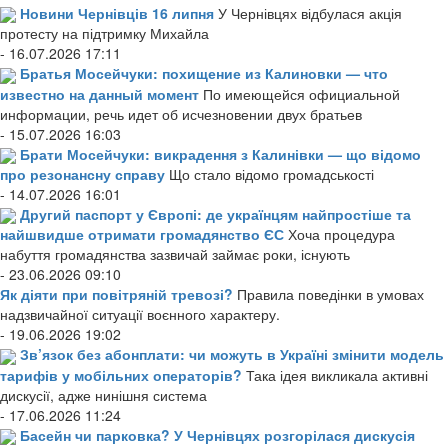
Новини Чернівців 16 липня
У Чернівцях відбулася акція
протесту на підтримку Михайла
- 16.07.2026 17:11
Братья Мосейчуки: похищение из Калиновки — что
известно на данный момент
По имеющейся официальной
информации, речь идет об исчезновении двух братьев
- 15.07.2026 16:03
Брати Мосейчуки: викрадення з Калинівки — що відомо
про резонансну справу
Що стало відомо громадськості
- 14.07.2026 16:01
Другий паспорт у Європі: де українцям найпростіше та
найшвидше отримати громадянство ЄС
Хоча процедура
набуття громадянства зазвичай займає роки, існують
- 23.06.2026 09:10
Як діяти при повітряній тревозі?
Правила поведінки в умовах
надзвичайної ситуації воєнного характеру.
- 19.06.2026 19:02
Зв’язок без абонплати: чи можуть в Україні змінити модель
тарифів у мобільних операторів?
Така ідея викликала активні
дискусії, адже нинішня система
- 17.06.2026 11:24
Басейн чи парковка? У Чернівцях розгорілася дискусія