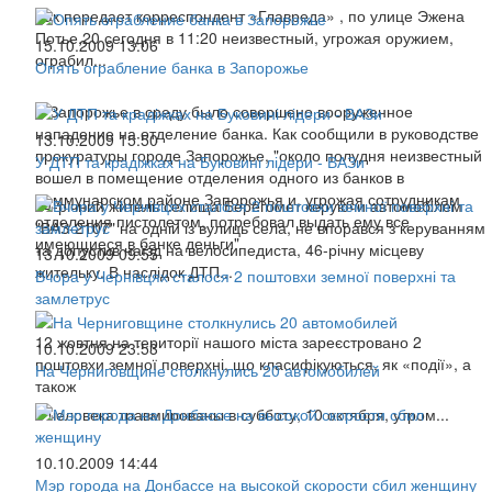
Как передает корреспондент «Главреда» , по улице Эжена
Потье,20 сегодня в 11:20 неизвестный, угрожая оружием,
15.10.2009 13:06
ограбил...
Опять ограбление банка в Запорожье
В Запорожье в среду было совершено вооруженное
нападение на отделение банка. Как сообщили в руководстве
13.10.2009 15:50
прокуратуры городе Запорожье, "около полудня неизвестный
У ДТП та крадіжках на Буковині лідери - ВАЗи
вошел в помещение отделения одного из банков в
Коммунарском районе Запорожья и, угрожая сотрудникам
44-річний житель селища Берегомет керуючи автомобілем
отделения пистолетом, потребовал выдать ему все
"ВАЗ-2107" на одній із вулиць села, не впорався з керуванням
имеющиеся в банке деньги"
та допустив наїзд на велосипедиста, 46-річну місцеву
13.10.2009 09:55
жительку. В наслідок ДТП...
Вчора у Чернівцях сталося 2 поштовхи земної поверхні та
замлетрус
12 жовтня на території нашого міста зареєстровано 2
10.10.2009 23:53
поштовхи земної поверхні, що класифікуються, як «події», а
На Черниговщине столкнулись 20 автомобилей
також
4 человека травмированы в субботу, 10 октября, утром...
10.10.2009 14:44
Мэр города на Донбассе на высокой скорости сбил женщину