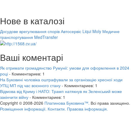
Нове в каталозі
Досудове врегулювання спорів
Автосервіс Liqui Moly
Медичне
транспортування MedTransfer
Ваші коментарі
Як отримати громадянство Румунії: умови для оформлення в 2024
році
- Комментариев: 1
На Буковині чоловіка оштрафували за організацію хресної ходи
УПЦ МП під час воєнного стану
- Комментариев: 1
Відмова від Криму і НАТО: Трамп натякнув як Зеленський може
закінчити війну
- Комментариев: 1
Copyright © 2008-2026
Платинова Буковина™.
Всі права захищено.
Розміщення інформації.
Контакти.
Правова інформація.