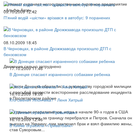
Банкомат охраняет негосударственное охранное предприятие
«Альфа-Азов»...
09.10.2009 12:42
П'яний водій «шістки» врізався в автобус: 9 поранених
08.10.2009 18:45
В Черновцах, в районе Дрожжзавода произошло ДТП с
бензовозом
Движение сильно затруднено
17.10.2009 11:46
В Донецке спасают израненного собаками ребенка
Власти Донецка обратились к руководству городской милиции
с просьбой провести всестороннее расследование инцидента
16.10.2009 19:08
в Пролетарском районе
Кто сменит Япончика? - Леня Хитрый
По данным оперативников, когда в начале 90-х годов в США
улетел Япончик, за границу перебрался и Петров. Сначала он
16.10.2009 12:46
выехал на Украину, там заключил брак и взял фамилию жены,
В Киеве ограбили «Приватбанк»
став Суворовым...