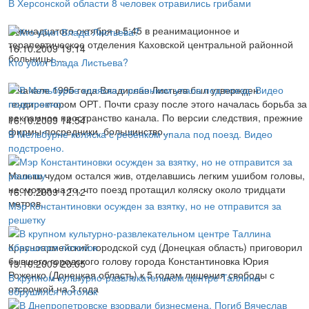
В Херсонской области 8 человек отравились грибами
Семнадцатого октября в 5:45 в реанимационное и
терапевтическое отделения Каховской центральной районной
16.10.2009 19:14
больницы ...
Кто убил Влада Листьева?
В начале 1995 года Владислав Листьев был утвержден
гендиректором ОРТ. Почти сразу после этого началась борьба за
рекламное пространство канала. По версии следствия, прежние
16.10.2009 14:54
фирмы-посредники, большинство...
В Мельбурне коляска с ребенком упала под поезд. Видео
подстроено.
Малыш чудом остался жив, отделавшись легким ушибом головы,
несмотря на то, что поезд протащил коляску около тридцати
16.10.2009 12:12
метров.
Мэр Константиновки осужден за взятку, но не отправится за
решетку
Красноармейский городской суд (Донецкая область) приговорил
бывшего городского голову города Константиновка Юрия
13.10.2009 20:05
Роженко (Донецкая область) к 5 годам лишения свободы с
В крупном культурно-развлекательном центре Таллина
отсрочкой на 3 года
обрушился потолок