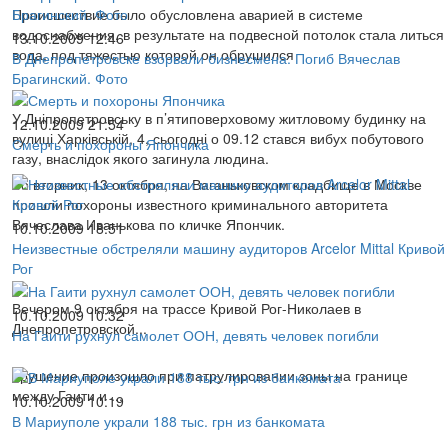
Происшествие было обусловлена аварией в системе
водоснабжения, в результате на подвесной потолок стала литься
13.10.2009 12:46
вода, под тяжестью которой он обрушился
В Днепропетровске взорвали бизнесмена. Погиб Вячеслав
Брагинский. Фото
У Дніпропетровську в п’ятиповерховому житловому будинку на
12.10.2009 21:54
вулиці Харківській, 4, сьогодні о 09.12 стався вибух побутового
Смерть и похороны Япончика
газу, внаслідок якого загинула людина.
Во вторник, 13 октября, на Ваганьковском кладбище в Москве
прошли похороны известного криминального авторитета
Вячеслава Иванькова по кличке Япончик.
10.10.2009 18:51
Неизвестные обстреляли машину аудиторов Arcelor Mittal Кривой
Рог
Вечером 9 октября на трассе Кривой Рог-Николаев в
10.10.2009 10:32
Днепропетровской...
На Гаити рухнул самолет ООН, девять человек погибли
Крушение произошло при патрулировании зоны на границе
между Гаити и ...
10.10.2009 10:19
В Мариуполе украли 188 тыс. грн из банкомата