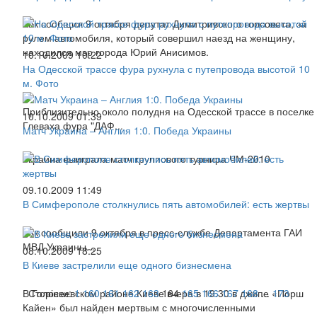
Как сообщил 9 октября депутат Димитривского горсовета, за
рулем автомобиля, который совершил наезд на женщину,
находился мэр города Юрий Анисимов.
10.10.2009 10:22
На Одесской трассе фура рухнула с путепровода высотой 10
м. Фото
Приблизительно около полудня на Одесской трассе в поселке
10.10.2009 01:39
Глеваха фура "ДАФ...
Матч Украина – Англия 1:0. Победа Украины
Украина выиграла матч группового турнира ЧМ-2010
09.10.2009 11:49
В Симферополе столкнулись пять автомобилей: есть жертвы
Как сообщили 9 октября в пресс-службе Департамента ГАИ
МВД Украины...
08.10.2009 18:25
В Киеве застрелили еще одного бизнесмена
В Голосеевском районе Киеве вчера в 19.30 в джипе «Порш
Сторінки:
1
160
161
162
163
164
165
166
167
168
...
173
Кайен» был найден мертвым с многочисленными