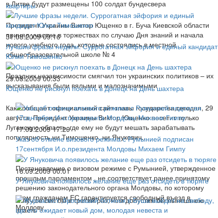
в Литве будут размещены 100 солдат бундесвера
квартиры
Президент Украины Виктор Ющенко в г. Буча Киевской области
принял участие в торжествах по случаю Дня знаний и начала
31.08.2009 09:16
нового учебного года, которые состоялись в местной
Лучшие фразы недели. Суррогатная эйфория и единый кандидат
общеобразовательной школе № 4
Юлии Тимошенко
Праздник независимости смягчил тон украинских политиков – их
29.08.2009 00:33
высказывания были вялыми и малозначимыми
Ющенко не рискнул поехать в Донецк на День шахтера
Как сообщает официальный сайт главы государства,сегодня, 29
августа, Президент Украины Виктор Ющенко посетит только
Луганскую область, где ему не будут мешать зарабатывать
17.09.2009 17:29
популярность ни Тимошенко, ни Янукович..
Указ об отмене визового режима с Румынией подписан
17сентября И.о.президента Молдовы Михаем Гимпу
Постановление о визовом режиме с Румынией, утвержденное
16.09.2009 00:01
прошлым парламентом , не соответствует ранее принятому
У Януковича появилось желание еще раз отсидеть в тюряге
решению законодательного органа Молдовы, по которому
всем гражданам ЕС гарантируется свободный въезд в
Я лучше сел бы в третий раз, чем допустил бы нынешнюю
Молдову
власть