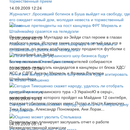
14.09.2009 12:24
Журналист ,бросивший ботинок в Буша выйдет на свободу, где
его ожидает новый дом, молодая невеста и торжественный
прием
После инцидента Мунтадар аз-Зейди стал героем в глазах
12.09.2009 13:15
арабского мира. История также породила целый ряд игр в
Главные претенденты на пост канцлера ФРГ Меркель и
интернете, по всему арабскому миру продаются футболки с
Штайнмайер сразятся на теледуэли
фотографией аз-Зейди
Более половины немецких телезрителей собираются
посмотреть теледуэль кандидатов в канцлеры от блока ХДС/
09.09.2009 12:54
ХСС и СДПГ Ангелы Меркель и Франка-Вальтера
Почти все звезды украинского шоу-бизнеса будут агитировать
Штайнмайера
за Юлию Тимошенко
программа всеукраинского тура «З УкраїноЮ в серці»,
киевский концерт которого пройдет на Майдане 12 сентября,
09.09.2009 10:13
поражает обилием громких имен: Потап и Настя Каменских,
Сегодня Тимошенко скажет народу, удалось ли отобрать дачу
Тина Кароль, Александр Пономарев, Ани Лорак...
у Януковича
Правительство планирует заслушать отчет о работе
04.09.2009 09:14
Межведомственной комиссии
Ющенко может уволить Стельмаха