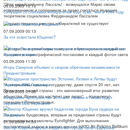
"Этот еврейский негр Лассаль! - возмущался Маркс своим
09.09.2009 10:18
современником и соперником за право считаться ведущим
Ситуация со списками избирателей еще хуже, чем в 1994 году
теоретиком социализма Фердинандом Лассалем
Государственного реестра избирателей не существует
07.09.2009 00:13
За что освистали Ющенко?
Сценаристы и режиссеры выверяли и планировали каждый шаг
массовки в хореографической постановке и каждый фотон света
03.09.2009 11:30
Игорь Смирнов объявил о скором обретении независимости
Приднестровьем
"Альтернативы нашему государству, даже спустя 20 лет, нет.
Признание нашей страны - это закономерный итог развития
02.09.2009 01:36
общества. Время это наступит уже скоро", - подчеркнул
Воздушное пространство Эстонии, Латвии и Литвы будут
президент Приднестровья.
охранять ВВС Германии
По данным бундесвера, впервые за пределами страны будут
использоваться самолеты Eurofighter. Для выполнения
01.09.2009 11:50
поставленной задачи в рамках миссии НАТО Air Policing Baltikum
Виктор Ющенко вручил педагогам города Буча ордера на