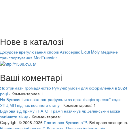
Нове в каталозі
Досудове врегулювання спорів
Автосервіс Liqui Moly
Медичне
транспортування MedTransfer
Ваші коментарі
Як отримати громадянство Румунії: умови для оформлення в 2024
році
- Комментариев: 1
На Буковині чоловіка оштрафували за організацію хресної ходи
УПЦ МП під час воєнного стану
- Комментариев: 1
Відмова від Криму і НАТО: Трамп натякнув як Зеленський може
закінчити війну
- Комментариев: 1
Copyright © 2008-2026
Платинова Буковина™.
Всі права захищено.
Розміщення інформації.
Контакти.
Правова інформація.