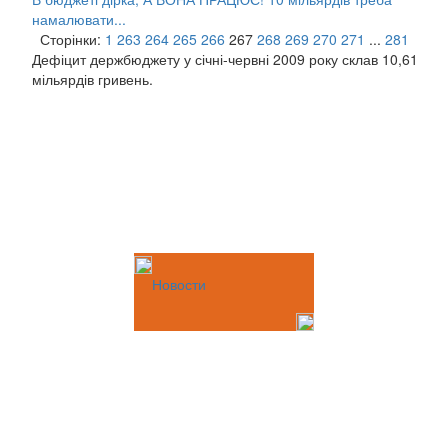
намалювати...
Сторінки:
1
263
264
265
266
267
268
269
270
271
...
281
Дефіцит держбюджету у січні-червні 2009 року склав 10,61
мільярдів гривень.
Новости