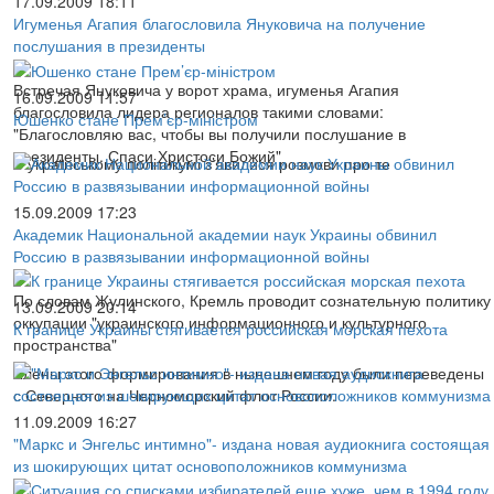
17.09.2009 18:11
Игуменья Агапия благословила Януковича на получение
послушания в президенты
Встречая Януковича у ворот храма, игуменья Агапия
16.09.2009 11:57
благословила лидера регионалов такими словами:
Юшенко стане Прем’єр-міністром
"Благословляю вас, чтобы вы получили послушание в
президенты. Спаси Христоси Божий"
В українському політикумі з’явилися розмови про те
15.09.2009 17:23
Академик Национальной академии наук Украины обвинил
Россию в развязывании информационной войны
По словам Жулинского, Кремль проводит сознательную политику
13.09.2009 20:14
оккупации "украинского информационного и культурного
К границе Украины стягивается российская морская пехота
пространства"
Члены этого формирования в нынешнем году были переведены
с Северного на Черноморский флот России.
11.09.2009 16:27
"Маркс и Энгельс интимно"- издана новая аудиокнига состоящая
из шокирующих цитат основоположников коммунизма