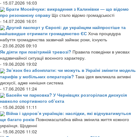
- 15.07.2026 16:03
Брати Мосейчуки: викрадення з Калинівки — що відомо
про резонансну справу
Що стало відомо громадськості
- 14.07.2026 16:01
Другий паспорт у Європі: де українцям найпростіше та
найшвидше отримати громадянство ЄС
Хоча процедура
набуття громадянства зазвичай займає роки, існують
- 23.06.2026 09:10
Як діяти при повітряній тревозі?
Правила поведінки в умовах
надзвичайної ситуації воєнного характеру.
- 19.06.2026 19:02
Зв’язок без абонплати: чи можуть в Україні змінити модель
тарифів у мобільних операторів?
Така ідея викликала активні
дискусії, адже нинішня система
- 17.06.2026 11:24
Басейн чи парковка? У Чернівцях розгорілася дискусія
навколо спортивного об’єкта
- 15.06.2026 11:11
Війна і здоров’я українців: наслідки, які відчуватимуться
ще багато років
Повномасштабна війна змінила життя кожного
українця. Щоденні
- 15.06.2026 11:02