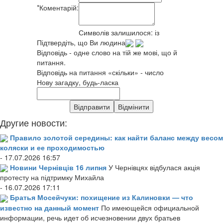
*
Коментарій:
Символів залишилося:
із
Підтвердіть, що Ви людина
Відповідь - одне слово на тій же мові, що й
питання.
Відповідь на питання «скільки» - число
Нову загадку, будь-ласка
Другие новости:
Правило золотой середины: как найти баланс между весом
коляски и ее проходимостью
- 17.07.2026 16:57
Новини Чернівців 16 липня
У Чернівцях відбулася акція
протесту на підтримку Михайла
- 16.07.2026 17:11
Братья Мосейчуки: похищение из Калиновки — что
известно на данный момент
По имеющейся официальной
информации, речь идет об исчезновении двух братьев