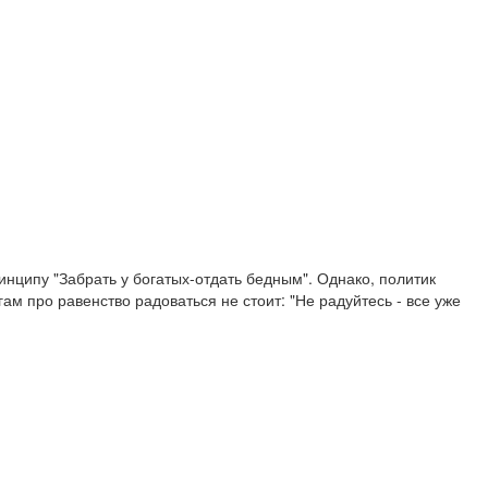
нципу "Забрать у богатых-отдать бедным". Однако, политик
м про равенство радоваться не стоит: "Не радуйтесь - все уже