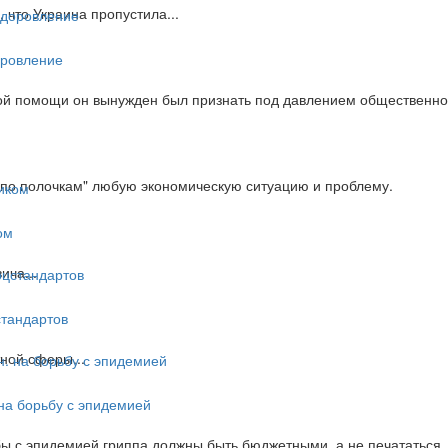
что Украина пропустила...
оровление
ой помощи он вынужден был признать под давлением общественност
т по полочкам" любую экономическую ситуацию и проблему.
ом
ича...
стандартов
ной сферы...
 на борьбу с эпидемией
бы с эпидемией гриппа должны быть бюджетными, а не печататься