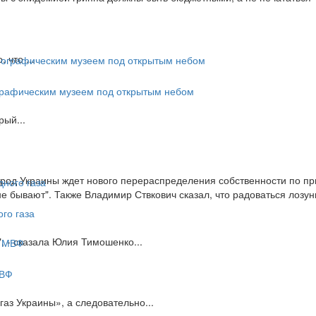
 что ...
нографическим музеем под открытым небом
рый...
род Украины ждет нового перераспределения собственности по при
ывают". Также Владимир Ствкович сказал, что радоваться лозунга
го газа
", - сказала Юлия Тимошенко...
МВФ
аз Украины», а следовательно...