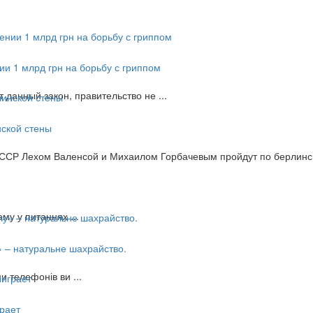
ии 1 млрд грн на борьбу с гриппом
 данный закон, правительство не ...
нской стены
ССР Лехом Валенсой и Михаилом Горбачевым пройдут по берлинс
у у питаннях ...
» – натуральне шахрайство.
 телефонів ви ...
рает