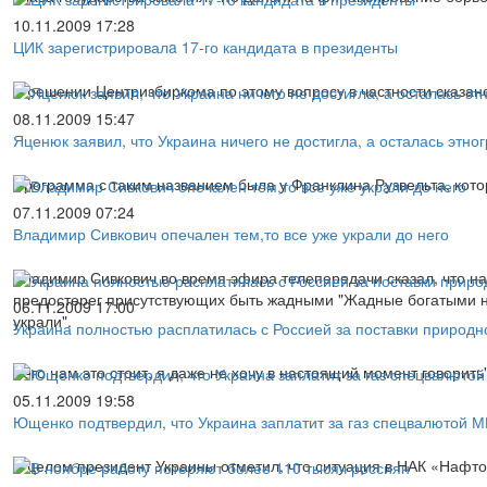
10.11.2009 17:28
ЦИК зарегистрировалa 17-го кандидата в президенты
В решении Центризбиркома по этому вопросу в частности сказано,
08.11.2009 15:47
Яценюк заявил, что Украина ничего не достигла, а осталась эт
Программа с таким названием была у Франклина Рузвельта, кото
07.11.2009 07:24
Владимир Сивкович опечален тем,то все уже украли до него
Владимир Сивкович во время эфира телепередачи сказал, что на
предостерег присутствующих быть жадными "Жадные богатыми не б
06.11.2009 17:00
украли".
Украина полностью расплатилась с Россией за поставки природно
Чего нам это стоит, я даже не хочу в настоящий момент говорить
05.11.2009 19:58
Ющенко подтвердил, что Украина заплатит за газ спецвалютой 
В целом президент Украины отметил, что ситуация в НАК «Нафтог