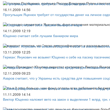
По словам Порошенко, премьер России Владимир Путин отметил, 
16.11.2009 14:56
Прогульщик Яценюк требует от государства денег на личное озд
Как нередко случается с Яценюком, факт получения материальн
14.11.2009 12:19
Ющенко считает себя лучшим банкиром мира
Президент отметил, что "легко диверсифицирует и раскладывае
13.11.2009 12:25
Герман: Янукович не возьмет Ющенко к себе на пасеку пасечник
Почему Президент Ющенко перестал критиковать Виктора Януков
12.11.2009 09:23
Азаров считает, что у Украины есть средства для повышения соц
А это в 2 раза больше, чем фонд оплаты всех работников бюджет
11.11.2009 14:14
Виктор Ющенко наложит вето на закон о выделении 1 млрд. грн.
Глава государства заметил, что деньги на финансирование борь