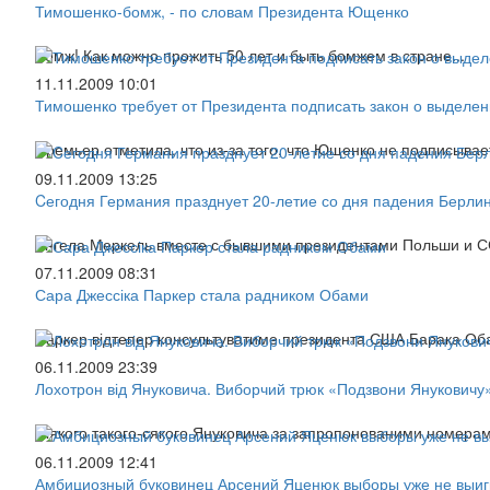
Тимошенко-бомж, - по словам Президента Ющенко
Бомж! Как можно прожить 50 лет и быть бомжем в стране...
11.11.2009 10:01
Тимошенко требует от Президента подписать закон о выделен
Премьер отметила, что из-за того, что Ющенко не подписывает
09.11.2009 13:25
Cегодня Германия празднует 20-летие со дня падения Берли
Ангела Меркель вместе с бывшими президентами Польши и С
07.11.2009 08:31
Сара Джессіка Паркер стала радником Обами
Паркер відтепер консультуватиме президента США Барака Обам
06.11.2009 23:39
Лохотрон від Януковича. Виборчий трюк «Подзвони Януковичу
Ніякого такого-сякого Януковича за запропонованими номерами
06.11.2009 12:41
Амбициозный буковинец Арсений Яценюк выборы уже не выиг