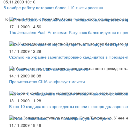
05.11.2009 10:16
В ноябре работу потеряют более 110 тысяч россиян
По данным ФНПР, с июня 2009 года численность официально зар
17.11.2009 14:56
The Jerusalem Post: Антисемит Ратушняк баллотируется в пр
Мэр Ужгорода, заявил местной газете, что во всех бедах его 
14.11.2009 12:29
Сколько на Украине зарегистрировано кандидатов в Президен
На Украине определился круг кандидатов на пост президента..
14.11.2009 08:08
Правительство США конфискует мечети
Просьба о конфискации касается банковских счетов и недвиж
13.11.2009 11:28
В топ 10 кандидатов в президенты вошли шестеро долларовых
В роли Золушки выступила премьер Юлия Тимошенко. У нее не
11.11.2009 18:46