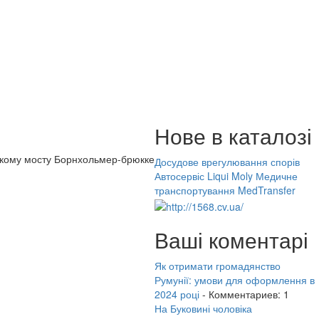
Нове в каталозі
кому мосту Борнхольмер-брюкке
Досудове врегулювання спорів
Автосервіс Liqui Moly
Медичне
транспортування MedTransfer
Ваші коментарі
Як отримати громадянство
Румунії: умови для оформлення в
2024 році
- Комментариев: 1
На Буковині чоловіка