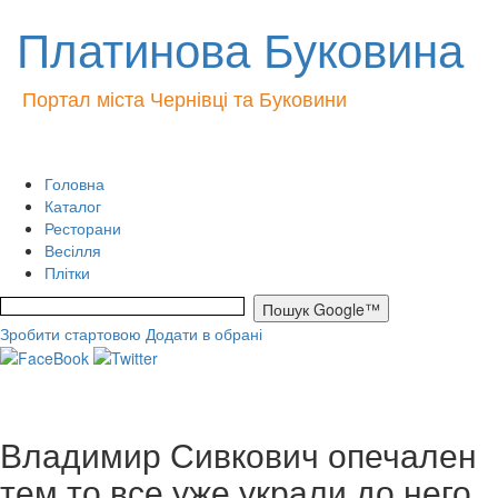
Платинова Буковина
Портал міста Чернівці та Буковини
Головна
Каталог
Ресторани
Весілля
Плітки
Зробити стартовою
Додати в обрані
Владимир Сивкович опечален
тем,то все уже украли до него