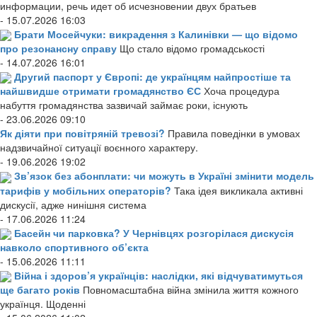
информации, речь идет об исчезновении двух братьев
- 15.07.2026 16:03
Брати Мосейчуки: викрадення з Калинівки — що відомо
про резонансну справу
Що стало відомо громадськості
- 14.07.2026 16:01
Другий паспорт у Європі: де українцям найпростіше та
найшвидше отримати громадянство ЄС
Хоча процедура
набуття громадянства зазвичай займає роки, існують
- 23.06.2026 09:10
Як діяти при повітряній тревозі?
Правила поведінки в умовах
надзвичайної ситуації воєнного характеру.
- 19.06.2026 19:02
Зв’язок без абонплати: чи можуть в Україні змінити модель
тарифів у мобільних операторів?
Така ідея викликала активні
дискусії, адже нинішня система
- 17.06.2026 11:24
Басейн чи парковка? У Чернівцях розгорілася дискусія
навколо спортивного об’єкта
- 15.06.2026 11:11
Війна і здоров’я українців: наслідки, які відчуватимуться
ще багато років
Повномасштабна війна змінила життя кожного
українця. Щоденні