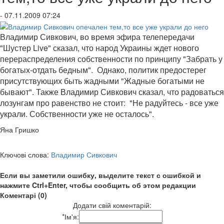
- 07.11.2009 07:24
Владимир Сивкович, во время эфира телепередачи
"Шустер Live" сказал, что народ Украины ждет нового
перераспределения собственности по принципу "Забрать у
богатых-отдать бедным". Однако, политик предостерег
присутствующих быть жадными "Жадные богатыми не
бывают". Также Владимир Сивкович сказал, что радоваться
лозунгам про равенство не стоит: "Не радуйтесь - все уже
украли. Собственности уже не осталось".
Яна Гришко
Ключові слова:
Владимир Сивкович
Если вы заметили ошибку, выделите текст с ошибкой и
нажмите Ctrl+Enter, чтобы сообщить об этом редакции
Коментарі (0)
Додати свій коментарій:
*
Ім'я: