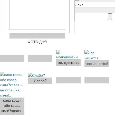
Опис
ФОТО ДНЯ
молодожены
нос чешется!
Слабо?
сила краси
або краса
сили?краса -