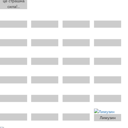
це страшна
сила!..
Лимузин