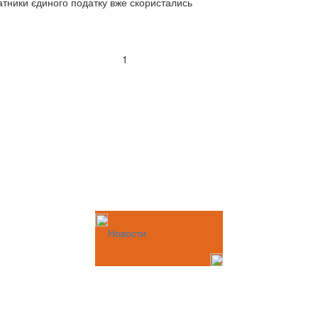
атники єдиного податку вже скористались
1
Новости