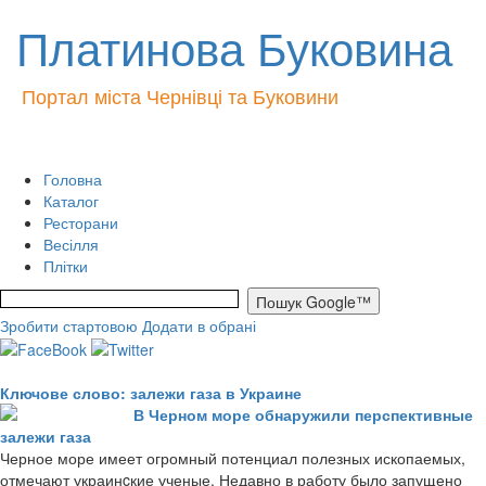
Платинова Буковина
Портал міста Чернівці та Буковини
Головна
Каталог
Ресторани
Весілля
Плітки
Зробити стартовою
Додати в обрані
Ключове слово: залежи газа в Украине
В Черном море обнаружили перспективные
залежи газа
Черное море имеет огромный потенциал полезных ископаемых,
отмечают украинcкие ученые. Недавно в работу было запущено