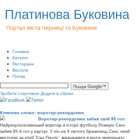
Платинова Буковина
Портал міста Чернівці та Буковини
Головна
Каталог
Ресторани
Весілля
Плітки
Зробити стартовою
Додати в обрані
Ключове слово: воротар-рекордсмен
Воротар-рекордсмен забив свій 95 гол
Найрезультативніший воротар в історії футболу Рожеріо Сені
забив 95-й гол у кар'єрі. У ніч на 4 лютого бразилець Сені, який
виступає за клуб 'Сан-Паулу', відзначився в матчі чемпіонату