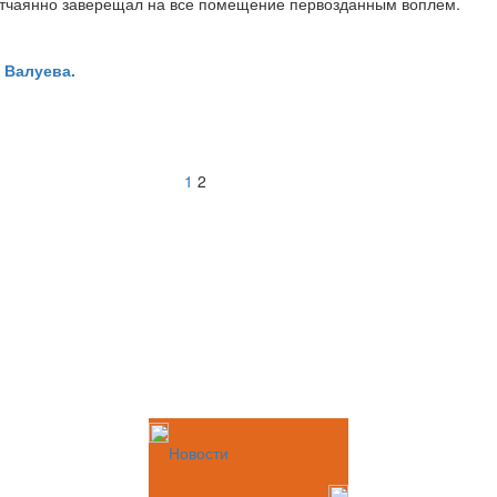
н отчаянно заверещал на все помещение первозданным воплем.
 Валуева.
1
2
Новости